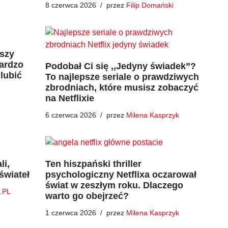
8 czerwca 2026
przez
Filip Domański
jszy
bardzo
Podobał Ci się ,,Jedyny świadek”?
 lubić
To najlepsze seriale o prawdziwych
zbrodniach, które musisz zobaczyć
na Netflixie
6 czerwca 2026
przez
Milena Kasprzyk
li,
Ten hiszpański thriller
świateł
psychologiczny Netflixa oczarował
świat w zeszłym roku. Dlaczego
.PL
warto go obejrzeć?
1 czerwca 2026
przez
Milena Kasprzyk