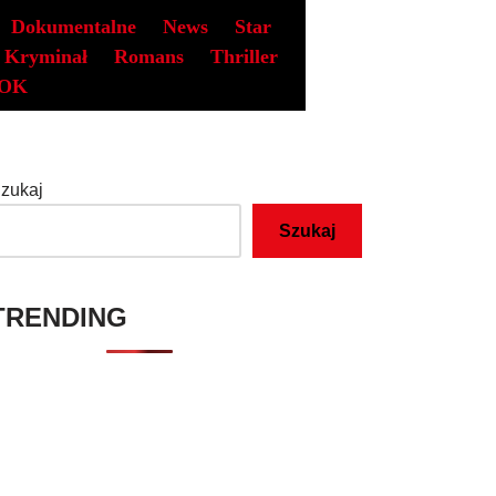
Dokumentalne
News
Star
Kryminał
Romans
Thriller
OK
zukaj
Szukaj
TRENDING