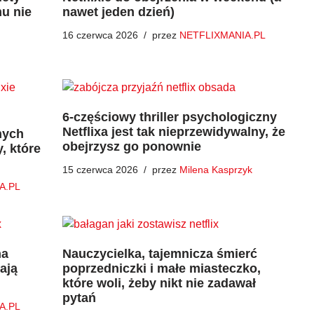
mu nie
nawet jeden dzień)
16 czerwca 2026
przez
NETFLIXMANIA.PL
6-częściowy thriller psychologiczny
Netflixa jest tak nieprzewidywalny, że
nych
obejrzysz go ponownie
, które
15 czerwca 2026
przez
Milena Kasprzyk
A.PL
na
Nauczycielka, tajemnicza śmierć
gają
poprzedniczki i małe miasteczko,
które woli, żeby nikt nie zadawał
pytań
A.PL