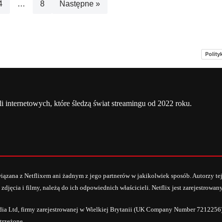
4
…
8
Następne »
Polity
a
Netflix Świat
O nas – Netflixmania Polska
li internetowych, które śledzą świat streamingu od 2022 roku.
owiązana z Netflixem ani żadnym z jego partnerów w jakikolwiek sposób. Autorzy te
 zdjęcia i filmy, należą do ich odpowiednich właścicieli. Netflix jest zarejestrow
dia Ltd, firmy zarejestrowanej w Wielkiej Brytanii (UK Company Number 7212256)
trzeżone.