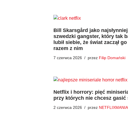
Bill Skarsgård jako najsłynnie
szwedzki gangster, który tak 
lubił siebie, że świat zaczął go
razem z nim
7 czerwca 2026
przez
Filip Domański
Netflix i horrory: pięć miniseria
przy których nie chcesz gasić 
2 czerwca 2026
przez
NETFLIXMANIA