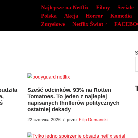
Najlepsze na Netflix
Filmy
Seriale
Polska
Akcja
Horror
Komedia
Zmysłowe
Netflix Świat
FACEBO
S
budziła
Sześć odcinków. 93% na Rotten
a,
Tomatoes. To jeden z najlepiej
oś
napisanych thrillerów politycznych
ostatniej dekady
22 czerwca 2026
przez
Filip Domański