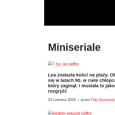
Przejdź
do
treści
Miniseriale
Lea znalazła kości na plaży. O
się w latach 90. w ciele chłopc
który zaginął. I musiała to jak
rozgryźć
23 czerwca 2026
przez
Filip Domański