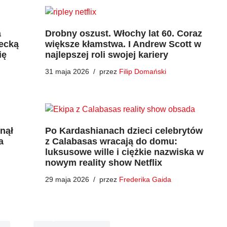
a
Drobny oszust. Włochy lat 60. Coraz
iecką
większe kłamstwa. I Andrew Scott w
ię
najlepszej roli swojej kariery
31 maja 2026
przez
Filip Domański
knął
Po Kardashianach dzieci celebrytów
a
z Calabasas wracają do domu:
luksusowe wille i ciężkie nazwiska w
nowym reality show Netflix
29 maja 2026
przez
Frederika Gaida