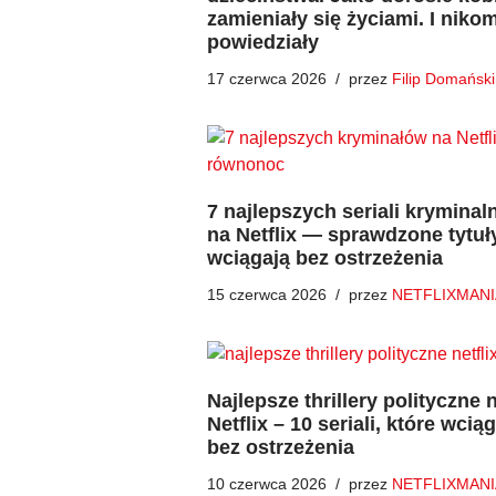
zamieniały się życiami. I niko
powiedziały
17 czerwca 2026
przez
Filip Domański
7 najlepszych seriali kryminal
na Netflix — sprawdzone tytuły
wciągają bez ostrzeżenia
15 czerwca 2026
przez
NETFLIXMANI
Najlepsze thrillery polityczne 
Netflix – 10 seriali, które wcią
bez ostrzeżenia
10 czerwca 2026
przez
NETFLIXMANI