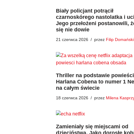
Biały policjant potrącił
czarnoskórego nastolatka i uci
Jego przełożeni postanowili, ż
się nie dowie
21 czerwca 2026
przez
Filip Domański
Thriller na podstawie powieści
Harlana Cobena to numer 1 Net
na całym świecie
18 czerwca 2026
przez
Milena Kasprz
Zamieniały się miejscami od
dzieciństwa. Jako dorosłe kob