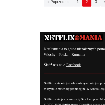
« Poprzednie
1
2
3
Kontakt – Netflixmania Polsk
Netflixmania to grupa niezależnych porta
Włochy
-
Polska
-
Rumunia
Śledź nas na >
Facebook
Netflixmania nie jest własnością ani nie jest p
Wszystkie materiały promocyjne, w tym trailery,
Netflixmania jest własnością New European Me
© 2022-2026 Netflixmania | Wszelkie prawa zas