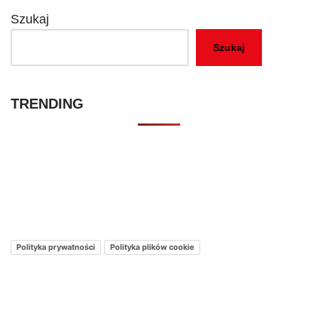
Szukaj
Szukaj
TRENDING
Kontakt – Netflixmania Polska
Netflix Świat
O nas – Netflixmania Polska
Polityka prywatności
Polityka plików cookie