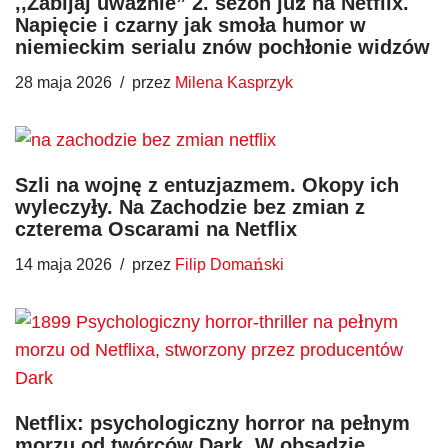
,,Zabijaj uważnie” 2. sezon już na Netflix.
Napięcie i czarny jak smoła humor w
niemieckim serialu znów pochłonie widzów
28 maja 2026
przez
Milena Kasprzyk
Szli na wojnę z entuzjazmem. Okopy ich
wyleczyły. Na Zachodzie bez zmian z
czterema Oscarami na Netflix
14 maja 2026
przez
Filip Domański
Netflix: psychologiczny horror na pełnym
morzu od twórców Dark. W obsadzie