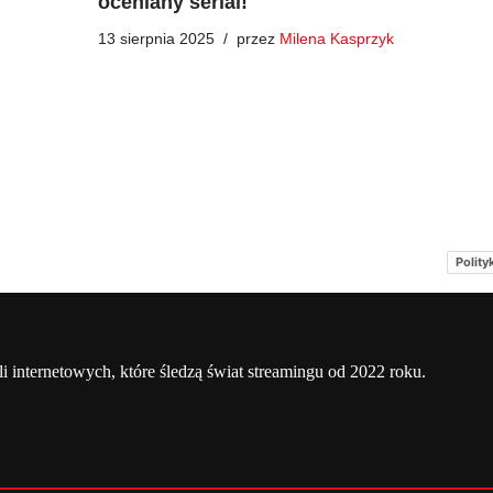
oceniany serial!
13 sierpnia 2025
przez
Milena Kasprzyk
Polity
a
Netflix Świat
O nas – Netflixmania Polska
li internetowych, które śledzą świat streamingu od 2022 roku.