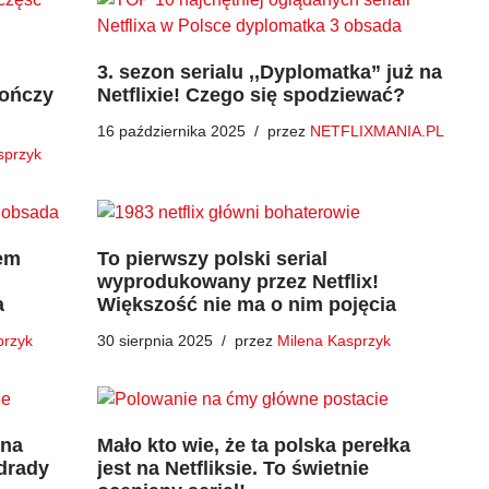
3. sezon serialu ,,Dyplomatka” już na
kończy
Netflixie! Czego się spodziewać?
16 października 2025
przez
NETFLIXMANIA.PL
sprzyk
lem
To pierwszy polski serial
wyprodukowany przez Netflix!
a
Większość nie ma o nim pojęcia
przyk
30 sierpnia 2025
przez
Milena Kasprzyk
 na
Mało kto wie, że ta polska perełka
zdrady
jest na Netfliksie. To świetnie