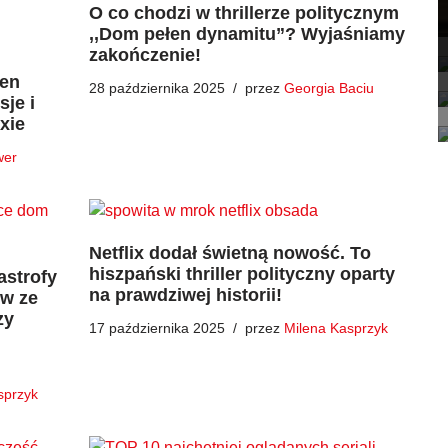
O co chodzi w thrillerze politycznym
,,Dom pełen dynamitu”? Wyjaśniamy
zakończenie!
łen
28 października 2025
przez
Georgia Baciu
je i
xie
wer
Netflix dodał świetną nowość. To
hiszpański thriller polityczny oparty
astrofy
na prawdziwej historii!
ow ze
zy
17 października 2025
przez
Milena Kasprzyk
sprzyk