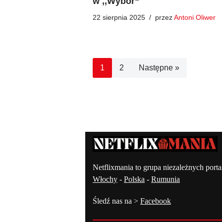
w ,,Wybór”
22 sierpnia 2025
przez
Antoni Oliwer
1
2
Następne »
Kontakt – Netflixmania Polsk
Netflixmania to grupa niezależnych porta
Włochy
-
Polska
-
Rumunia
Śledź nas na >
Facebook