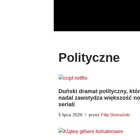
Przejdź
do
treści
Polityczne
Duński dramat polityczny, któ
nadal zawstydza większość n
seriali
5 lipca 2026
przez
Filip Domański