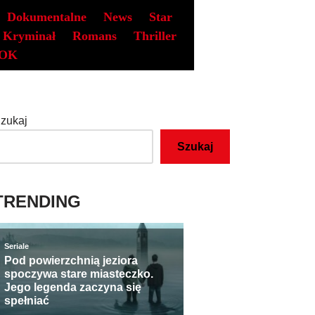
Dokumentalne
News
Star
Kryminał
Romans
Thriller
OK
zukaj
Szukaj
TRENDING