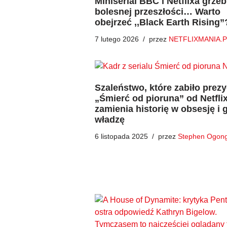
Miniserial BBC i Netflixa grzeb
bolesnej przeszłości… Warto
obejrzeć ,,Black Earth Rising”
7 lutego 2026
przez
NETFLIXMANIA.P
Szaleństwo, które zabiło prez
„Śmierć od pioruna” od Netfli
zamienia historię w obsesję i 
władzę
6 listopada 2025
przez
Stephen Ogon