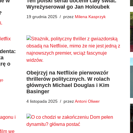
ie w
Ten polski serial docenił cały świat.
Wyreżyserował go Jan Holoubek
?
19 grudnia 2025
przez
Milena Kasprzyk
L
ydenta:
xa
grę o
Obejrzyj na Netflixie pierwowzór
thrillerów politycznych. W rolach
go
głównych Michael Douglas i Kim
Basinger
4 listopada 2025
przez
Antoni Oliwer