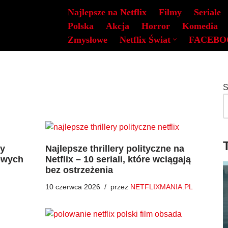
Najlepsze na Netflix
Filmy
Seriale
Polska
Akcja
Horror
Komedia
Zmysłowe
Netflix Świat
FACEBO
S
ry
Najlepsze thrillery polityczne na
owych
Netflix – 10 seriali, które wciągają
bez ostrzeżenia
10 czerwca 2026
przez
NETFLIXMANIA.PL