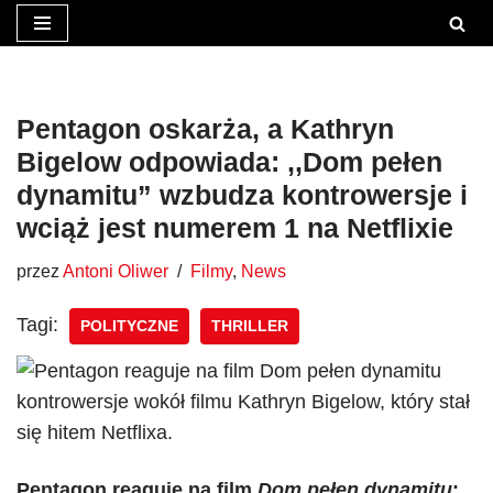
Przejdź
do
treści
Pentagon oskarża, a Kathryn
Bigelow odpowiada: ,,Dom pełen
dynamitu” wzbudza kontrowersje i
wciąż jest numerem 1 na Netflixie
przez
Antoni Oliwer
Filmy
,
News
Tagi:
POLITYCZNE
THRILLER
Pentagon reaguje na film
Dom pełen dynamitu
: