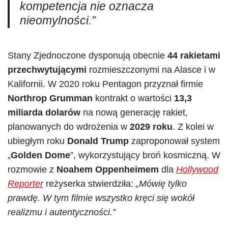
kompetencja nie oznacza
nieomylności.”
Stany Zjednoczone dysponują obecnie
44 rakietami
przechwytującymi
rozmieszczonymi na Alasce i w
Kalifornii. W 2020 roku Pentagon przyznał firmie
Northrop Grumman
kontrakt o wartości
13,3
miliarda dolarów
na nową generację rakiet,
planowanych do wdrożenia w
2029 roku
. Z kolei w
ubiegłym roku
Donald Trump
zaproponował system
„
Golden Dome
”, wykorzystujący broń kosmiczną. W
rozmowie z
Noahem Oppenheimem
dla
Hollywood
Reporter
reżyserka stwierdziła:
„Mówię tylko
prawdę. W tym filmie wszystko kręci się wokół
realizmu i autentyczności.”