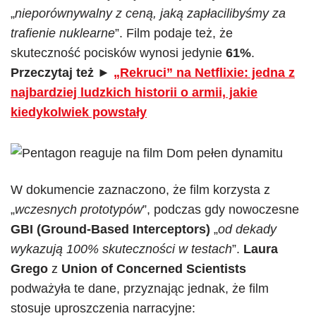
„
nieporównywalny z ceną, jaką zapłacilibyśmy za
trafienie nuklearne
”. Film podaje też, że
skuteczność pocisków wynosi jedynie
61%
.
Przeczytaj też ►
„Rekruci” na Netflixie: jedna z
najbardziej ludzkich historii o armii, jakie
kiedykolwiek powstały
W dokumencie zaznaczono, że film korzysta z
„
wczesnych prototypów
”, podczas gdy nowoczesne
GBI (Ground-Based Interceptors)
„
od dekady
wykazują 100% skuteczności w testach
”.
Laura
Grego
z
Union of Concerned Scientists
podważyła te dane, przyznając jednak, że film
stosuje uproszczenia narracyjne: