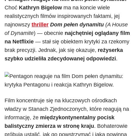
Choć
Kathryn Bigelow
ma na koncie wiele
realistycznych filmów inspirowanych faktami, jej
najnowszy
thriller
Dom pełen dynamitu
(A House
of Dynamite
) — obecnie
najchętniej oglądany film
na Netflixie
— stał się obiektem krytyki za rzekomy
brak precyzji. Jednak, jak się okazuje,
reżyserka
szybko udzieliła zdecydowanej odpowiedzi
.
Film koncentruje się na kluczowych ośrodkach
władzy w Stanach Zjednoczonych, które reagują na
informację, że
międzykontynentalny pocisk
balistyczny zmierza w stronę kraju
. Bohaterowie
próbują ustalić, jak go powstrzymać i jaka powinna