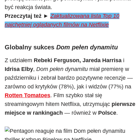
być reakcja świata.
Przeczytaj też ►
Zaktualizowana lista Top 10
najchętniej oglądanych filmów na Netflixie
Globalny sukces
Dom pełen dynamitu
Z udziałem
Rebeki Ferguson, Jareda Harrisa
i
Idrisa Elby
,
Dom pełen dynamitu
miał premierę w
październiku i zebrał bardzo pozytywne recenzje —
zarówno od krytyków (78%), jak i widzów (77%) na
Rotten Tomatoes
. Film szybko stał się
streamingowym hitem Netflixa, utrzymując
pierwsze
miejsce w rankingach
— również w
Polsce
.