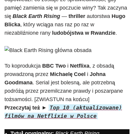
pamięć zamienia się w poczucie winy? Tak zaczyna
się
Black Earth Rising
—
thriller
autorstwa
Hugo
Blicka
, który wciąga nas raz po raz w
niezabliźnione rany
ludobójstwa w Rwandzie
.
To koprodukcja
BBC Two
i
Netflixa
, z obsadą
prowadzoną przez
Michaelę Coel
i
Johna
Goodmana
. Serial jest bolesną, ale potrzebną
podróżą przez przemilczane prawdy i poszarpane
tożsamości. [ZWIASTUN na końcu]
Top 10 (aktualizowane)
Przeczytaj też
►
filmów na Netflixie w Polsce
Tytuł oryginalny:
Black Earth Rising