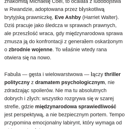
znakomitą Michaełę Coel, to ocalała z ludobójstwa
w Rwandzie, adoptowana przez błyskotliwą
brytyjską prawniczkę,
Eve Ashby
(Harriet Walter).
Dziś pracuje jako śledcza w sprawach prawnych,
ale przeszłość wraca, gdy międzynarodowa sprawa
zmusza ją do konfrontacji z generałem oskarżonym
o
zbrodnie wojenne
. To właśnie wtedy rana
otwiera się na nowo.
Fabuła — gęsta i wielowarstwowa — łączy
thriller
polityczny
z
dramatem psychologicznym
, nie
zdradzając spoilerów. Nie ma tu absolutnych
dobrych i złych: wszystko rozgrywa się w szarej
strefie, gdzie
międzynarodowa sprawiedliwość
jest perspektywą, a nie bezpiecznym portem. Tempo
przypomina emocjonalny labirynt, który wymaga od