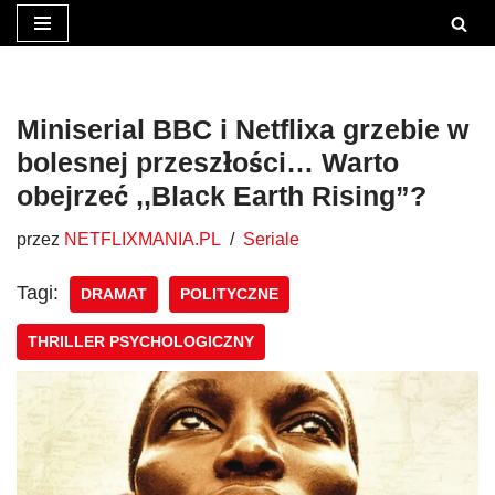
Przejdź
do
treści
Miniserial BBC i Netflixa grzebie w
bolesnej przeszłości… Warto
obejrzeć ,,Black Earth Rising”?
przez
NETFLIXMANIA.PL
Seriale
Tagi:
DRAMAT
POLITYCZNE
THRILLER PSYCHOLOGICZNY