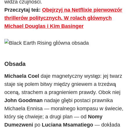
widza czujności.
Przeczytaj też:
Obejrzyj na Netflixie pierwowzór
thrillerów politycznych. W rolach głównych
Michael Douglas i Kim Basinger
Obsada
Michaela Coel
daje magnetyczny występ: jej twarz
staje się polem bitwy między gniewem a trzeźwą
oceną, strachem a pragnieniem prawdy. Obok niej
John Goodman
nadaje głębi postaci prawnika
Michaela Ennisa — moralnego kompasu w świecie,
który się chwieje; a drugi plan — od
Nomy
Dumezweni
po
Luciana Msamatiego
— dokłada