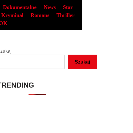
Dokumentalne
News
Star
Kryminał
Romans
Thriller
OK
zukaj
Szukaj
TRENDING