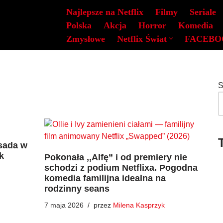
Najlepsze na Netflix
Filmy
Seriale
Polska
Akcja
Horror
Komedia
Zmysłowe
Netflix Świat
FACEBO
S
sada w
k
Pokonała ,,Alfę” i od premiery nie
schodzi z podium Netflixa. Pogodna
komedia familijna idealna na
rodzinny seans
7 maja 2026
przez
Milena Kasprzyk