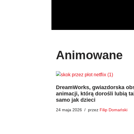
Przejdź
do
treści
Animowane
DreamWorks, gwiazdorska ob
animacji, którą dorośli lubią ta
samo jak dzieci
24 maja 2026
przez
Filip Domański