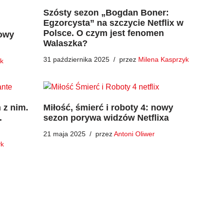
Szósty sezon „Bogdan Boner:
Egzorcysta” na szczycie Netflix w
Polsce. O czym jest fenomen
towy
Walaszka?
31 października 2025
przez
Milena Kasprzyk
yk
 z nim.
Miłość, śmierć i roboty 4: nowy
.
sezon porywa widzów Netflixa
21 maja 2025
przez
Antoni Oliwer
yk