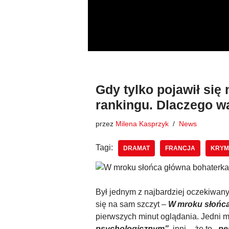
Przejdź
do
treści
Gdy tylko pojawił się 
rankingu. Dlaczego w
przez
Milena Kasprzyk
News
Tagi:
DRAMAT
FRANCJA
KRYM
Był jednym z najbardziej oczekiwanyc
się na sam szczyt –
W mroku słońc
pierwszych minut oglądania. Jedni 
psychologicznym”,
inni – że to
„pe