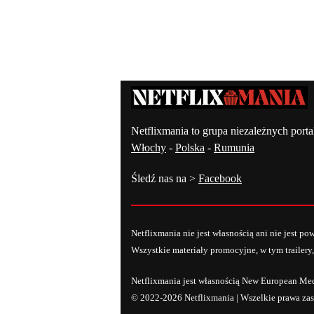
Kontakt – Netflixmania Polsk
Netflixmania to grupa niezależnych porta
Włochy
-
Polska
-
Rumunia
Śledź nas na >
Facebook
Netflixmania nie jest własnością ani nie jest p
Wszystkie materiały promocyjne, w tym trailery,
Netflixmania jest własnością New European Me
© 2022-2026 Netflixmania | Wszelkie prawa zas