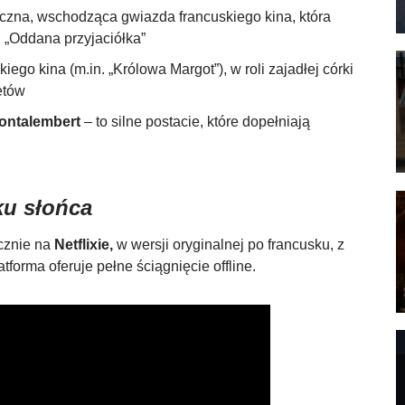
czna, wschodząca gwiazda francuskiego kina, która
i „Oddana przyjaciółka”
iego kina (m.in. „Królowa Margot”), w roli zajadłej córki
etów
Montalembert
– to silne postacie, które dopełniają
u słońca
cznie na
Netflixie,
w wersji oryginalnej po francusku, z
atforma oferuje pełne ściągnięcie offline.