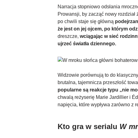
Narracja stopniowo odsłania mroczne
Prowansji, by zacząć nowy rozdział ży
po chwili staje się główną
podejrzan
że jest on jej ojcem, po którym od
dreszcze,
wciągając w sieć rodzinn
ujrzeć światła dziennego.
Widzowie porównują to do klasycznych
brutalna, tajemnicza przeszłość tow
popularne są reakcje typu „nie m
chwalą reżyserię Marie Jardillier i
napięcia, które wypływa zarówno z rel
Kto gra w serialu
W mr