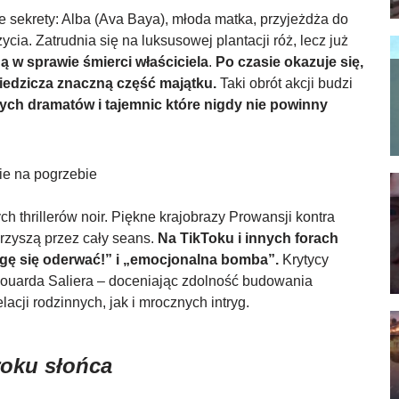
 sekrety: Alba (Ava Baya), młoda matka, przyjeżdża do
cia. Zatrudnia się na luksusowej plantacji róż, lecz już
ą w sprawie śmierci właściciela
.
Po czasie okazuje się,
ziedzicza znaczną część majątku.
Taki obrót akcji budzi
ych dramatów i tajemnic które nigdy nie powinny
 thrillerów noir. Piękne krajobrazy Prowansji kontra
arzyszą przez cały seans.
Na TikToku i innych forach
ogę się oderwać!” i „emocjonalna bomba”.
Krytycy
 Édouarda Saliera – doceniając zdolność budowania
acji rodzinnych, jak i mrocznych intryg.
oku słońca