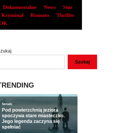
Dokumentalne
News
Star
Kryminał
Romans
Thriller
OK
zukaj
Szukaj
TRENDING