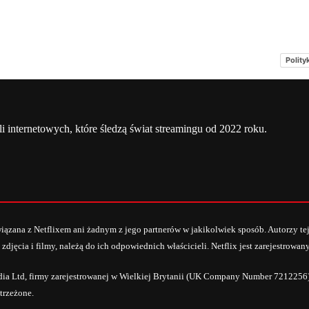
Polity
a
Netflix Świat
O nas – Netflixmania Polska
li internetowych, które śledzą świat streamingu od 2022 roku.
owiązana z Netflixem ani żadnym z jego partnerów w jakikolwiek sposób. Autorzy te
 zdjęcia i filmy, należą do ich odpowiednich właścicieli. Netflix jest zarejestrow
dia Ltd, firmy zarejestrowanej w Wielkiej Brytanii (UK Company Number 7212256)
trzeżone.