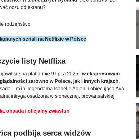
rwać oczu od ekranu?
ądanych seriali na Netflixie w Polsce
zycie listy Netflixa
pojawił się na platformie 9 lipca 2025 i
w ekspresowym
glądalności zarówno w Polsce, jak i innych krajach
.
a – m.in. legendarna Isabelle Adjani i obiecująca Ava
alna intryga osadzona w słonecznej, prowansalskiej
, obsada i oficjalny zwiastun
ńca
podbija serca widzów