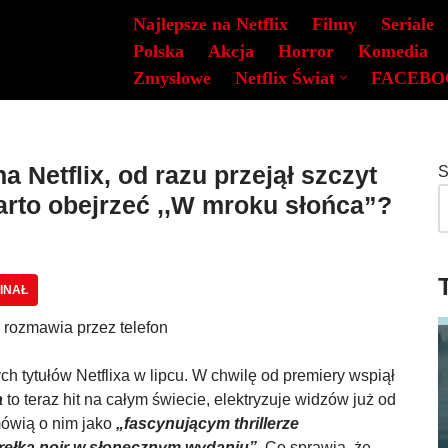
Najlepsze na Netflix
Filmy
Seriale
Polska
Akcja
Horror
Komedia
Zmysłowe
Netflix Świat
FACEBO
na Netflix, od razu przejął szczyt
S
arto obejrzeć ,,W mroku słońca”?
INAŁ
h tytułów Netflixa w lipcu. W chwilę od premiery wspiął
a
to teraz hit na całym świecie, elektryzuje widzów już od
mówią o nim jako
„fascynującym thrillerze
rełka noir w słonecznym wydaniu”
. Co sprawia, że