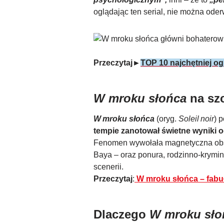
oglądając ten serial, nie można ode
Przeczytaj►
TOP 10 najchętniej ogl
W mroku słońca
na szc
W mroku słońca
(oryg.
Soleil noir
) 
tempie zanotował świetne wyniki o
Fenomen wywołała magnetyczna obsad
Baya – oraz ponura, rodzinno-krymin
scenerii.
Przeczytaj
:
W mroku słońca – fabuła
Dlaczego
W mroku sło