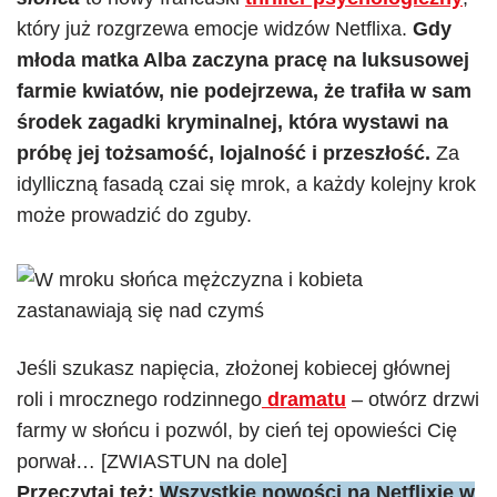
który już rozgrzewa emocje widzów Netflixa.
Gdy
młoda matka Alba zaczyna pracę na luksusowej
farmie kwiatów, nie podejrzewa, że trafiła w sam
środek zagadki kryminalnej, która wystawi na
próbę jej tożsamość, lojalność i przeszłość.
Za
idylliczną fasadą czai się mrok, a każdy kolejny krok
może prowadzić do zguby.
Jeśli szukasz napięcia, złożonej kobiecej głównej
roli i mrocznego rodzinnego
dramatu
– otwórz drzwi
farmy w słońcu i pozwól, by cień tej opowieści Cię
porwał… [ZWIASTUN na dole]
Przeczytaj też:
Wszystkie nowości na Netflixie w