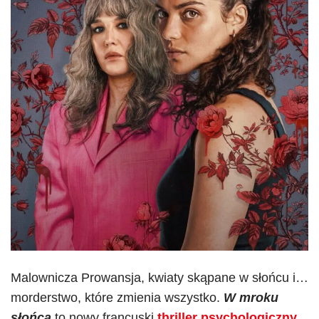
Malownicza Prowansja, kwiaty skąpane w słońcu i…
morderstwo, które zmienia wszystko.
W mroku
słońca
to nowy francuski
thriller psychologiczny
,