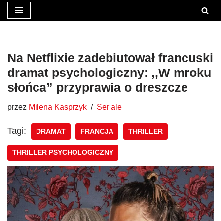
Przejdź
do
treści
Na Netflixie zadebiutował francuski
dramat psychologiczny: ,,W mroku
słońca” przyprawia o dreszcze
przez
Milena Kasprzyk
Seriale
Tagi:
DRAMAT
FRANCJA
THRILLER
THRILLER PSYCHOLOGICZNY