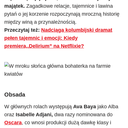
majątek.
Zagadkowe relacje, tajemnice i lawina
pytań o jej korzenie rozpoczynają mroczną historię
między winą a przynależnością.
Przeczytaj też:
Nadciąga kolumbijski dramat
pełen tajemnic i emocji: Kiedy
premiera,,Delirium” na Netflixie?
Obsada
W głównych rolach występują
Ava Baya
jako Alba
oraz
Isabelle Adjani,
dwa razy nominowana do
Oscara
, co wnosi produkcji dużą dawkę klasy i