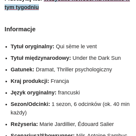
tym tygodniu
Informacje
Tytuł oryginalny:
Qui sème le vent
Tytuł międzynarodowy:
Under the Dark Sun
Gatunek:
Dramat, Thriller psychologiczny
Kraj produkcji:
Francja
Język oryginalny:
francuski
Sezon/Odcinki:
1 sezon, 6 odcinków (ok. 40 min
każdy)
Reżyseria:
Marie Jardillier, Édouard Salier
Scenariusz/Showrunner:
Nils-Antoine Sambuc