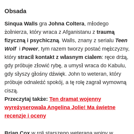
Obsada
Sinqua Walls
gra
Johna Coltera
, młodego
żołnierza, który wraca z Afganistanu z
traumą
fizyczną i psychiczną
. Walls, znany z serialu
Teen
Wolf
i
Power
, tym razem tworzy postać mężczyzny,
który
stracił kontakt z własnym ciałem
: ręce drżą,
gdy próbuje złowić rybę, a umysł wraca do Kabulu,
gdy słyszy głośny dźwięk. John to weteran, który
próbuje odnaleźć spokój, a tę rolę zagrał wymowną
ciszą.
Przeczytaj także:
Ten dramat wojenny
wyreżyserowała Angelina Jolie! Ma świetne
recenzje i oceny
Brian Cox
w roli starszego weterana wojny w