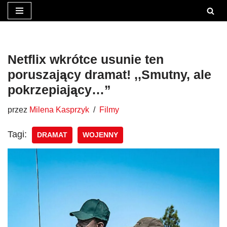
Przejdź
do
treści
Netflix wkrótce usunie ten
poruszający dramat! ,,Smutny, ale
pokrzepiający…”
przez
Milena Kasprzyk
Filmy
Tagi:
DRAMAT
WOJENNY