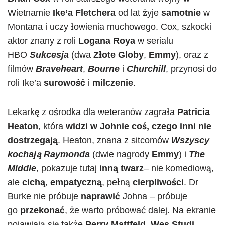
Wietnamie
Ike’a Fletchera
od lat żyje
samotnie
w
Montana i uczy łowienia muchowego. Cox, szkocki
aktor znany z roli
Logana Roya
w serialu
HBO
Sukcesja
(dwa
Złote Globy
,
Emmy
), oraz z
filmów
Braveheart
,
Bourne
i
Churchill
, przynosi do
roli Ike’a
surowość
i
milczenie
.
Lekarkę z ośrodka dla weteranów zagrała
Patricia
Heaton
, która
widzi w Johnie coś, czego inni nie
dostrzegają
. Heaton, znana z sitcomów
Wszyscy
kochają Raymonda
(dwie nagrody
Emmy
) i
The
Middle
, pokazuje tutaj
inną twarz
– nie komediową,
ale
cichą
,
empatyczną
, pełną
cierpliwości
. Dr
Burke nie próbuje
naprawić
Johna – próbuje
go
przekonać
, że warto próbować dalej. Na ekranie
pojawiają się także
Perry Mattfeld, Wes Studi,