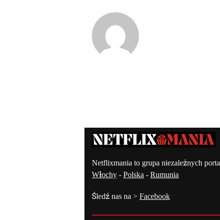
Kontakt – Netflixmania Polsk
Netflixmania to grupa niezależnych porta
Włochy
-
Polska
-
Rumunia
Śledź nas na >
Facebook