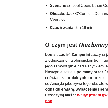
Scenariusz:
Joel Coen, Ethan Co
Obsada:
Jack O’Connell, Domhnall
Courtney
Czas trwania:
2 h 18 min
O czym jest
Niezłomny
Louis „Louie” Zamperini
zaczyna j
Zjednoczone na olimpijskim treningu 
jego samolot ginie nad Pacyfikiem, a
Następnie zostaje
pojmany przez Ja
doświadcza
brutalnych tortur
ze st
do Ameryki jako żywa legenda, ale w
odnajduje wiarę, wybaczenie i sen
Przeczytaj także:
Wciąż jestem gwi
pop