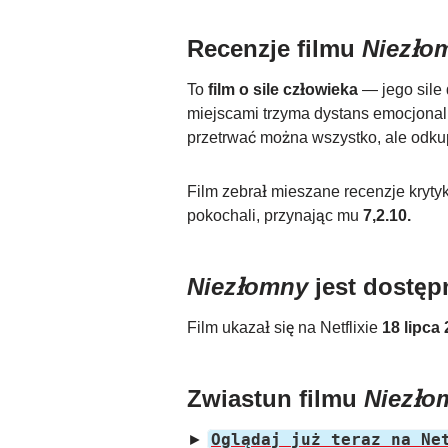
Recenzje filmu
Niezło
To
film o sile człowieka
— jego sile 
miejscami trzyma dystans emocjonal
przetrwać można wszystko, ale odk
Film zebrał mieszane recenzje kryt
pokochali, przynając mu
7,2.10.
Niezłomny
jest dostępn
Film ukazał się na Netflixie
18 lipca 
Zwiastun filmu
Niezło
Oglądaj już teraz na Ne
►