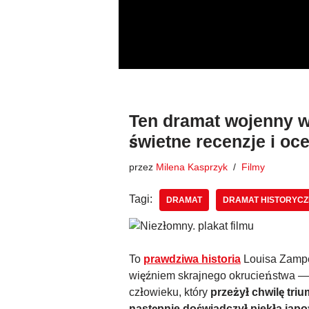
Przejdź
do
treści
Ten dramat wojenny w
świetne recenzje i oc
przez
Milena Kasprzyk
Filmy
Tagi:
DRAMAT
DRAMAT HISTORYC
To
prawdziwa historia
Louisa Zamper
więźniem skrajnego okrucieństwa — 
człowieku, który
przeżył chwilę triu
następnie doświadczył piekła jap