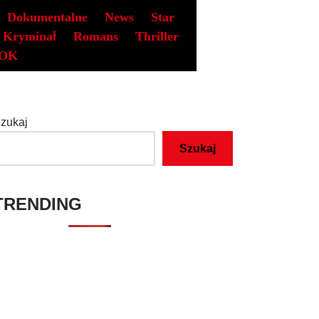
Dokumentalne
News
Star
Kryminał
Romans
Thriller
OK
zukaj
Szukaj
TRENDING