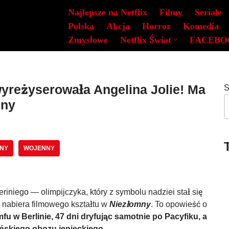
Najlepsze na Netflix
Filmy
Seriale
Polska
Akcja
Horror
Komedia
Zmysłowe
Netflix Świat
FACEBO
yreżyserowała Angelina Jolie! Ma
S
eny
ZNY
WOJENNY
iniego — olimpijczyka, który z symbolu nadziei stał się
nabiera filmowego kształtu w
Niezłomny
. To opowieść o
mfu w Berlinie, 47 dni dryfując samotnie po Pacyfiku, a
ońskiego obozu jenieckiego.