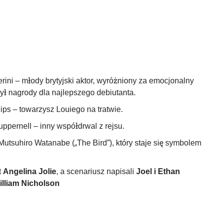
rini – młody brytyjski aktor, wyróżniony za emocjonalny
ył nagrody dla najlepszego debiutanta.
lips – towarzysz Louiego na tratwie.
ppernell – inny współdrwal z rejsu.
Mutsuhiro Watanabe („The Bird”), który staje się symbolem
t
Angelina Jolie
, a scenariusz napisali
Joel i Ethan
illiam Nicholson