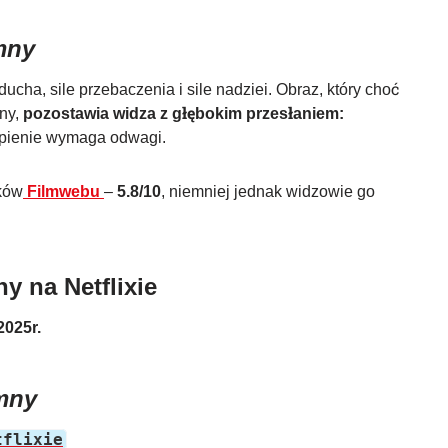
mny
ducha, sile przebaczenia i sile nadziei. Obraz, który choć
ny,
pozostawia widza z głębokim przesłaniem:
upienie wymaga odwagi.
yków
Filmwebu
–
5.8/10
, niemniej jednak widzowie go
y na Netflixie
2025r.
mny
tflixie