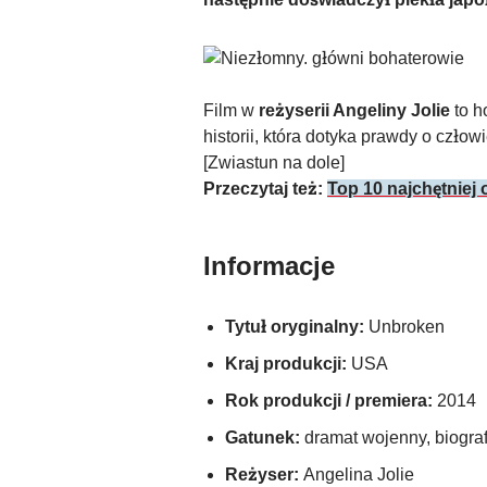
Film w
reżyserii Angeliny Jolie
to h
historii, która dotyka prawdy o czło
[Zwiastun na dole]
Przeczytaj też:
Top 10 najchętniej 
Informacje
Tytuł oryginalny:
Unbroken
Kraj produkcji:
USA
Rok produkcji / premiera:
2014
Gatunek:
dramat wojenny, biogra
Reżyser:
Angelina Jolie