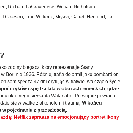
en, Richard LaGravenese, William Nicholson
 Gleeson, Finn Wittrock, Miyavi, Garrett Hedlund, Jai
?
ako zdolny biegacz, który reprezentuje Stany
w Berlinie 1936. Później trafia do armii jako bombardier,
 on sam spędza 47 dni dryfując w tratwie, walcząc o życie.
pończyków i spędza lata w obozach jenieckich,
gdzie
rony okrutnego sierżanta Watanabe. Po wojnie powraca
daje się w walkę z alkoholem i traumą.
W końcu
s w pojednaniu z przeszłością.
azdą: Netflix zaprasza na emocjonujący portret ikony