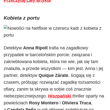
Przeczytaj cały artykuł
Kobieta z portu
Detektyw
Anna Ripoll
trafia na zagadkowy
przypadek w barcelońskim porcie: związana i
zakneblowana kobieta, która nie wie, jak się tam
znalazła, a przede wszystkim — kim jest. Anna i jej
partner, detektyw
Quique Zárate
, ścigają się z
czasem, próbując rozwiązać zagadkę tożsamości
ofiary, zanim ta skrywa w sobie coś znacznie
niebezpieczniejszego.
Hiszpański
thriller oparty na
powieściach
Rosy Montero
i
Oliviera Truca
,
z
Candelą Peñą
w roli głównej zadebiutuje na