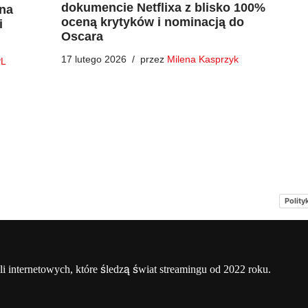
dokumencie Netflixa z blisko 100%
 na
oceną krytyków i nominacją do
i
Oscara
17 lutego 2026
przez
Milena Kasprzyk
PL
Polity
a
Netflix Świat
O nas – Netflixmania Polska
li internetowych, które śledzą świat streamingu od 2022 roku.