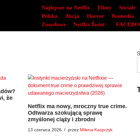
Najlepsze na Netflix
Filmy
Seriale
Polska
Akcja
Horror
Komedia
Zmysłowe
Netflix Świat
FACEBO
S
iadów?
i, że
Netflix ma nowy, mroczny true crime.
Odtwarza szokującą sprawę
zmyślonej ciąży i zbrodni
13 czerwca 2026
przez
Milena Kasprzyk