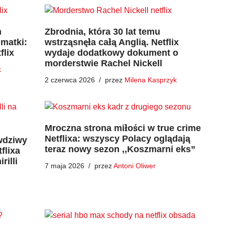
m
Zbrodnia, która 30 lat temu
matki:
wstrząsnęła całą Anglią. Netflix
flix
wydaje dodatkowy dokument o
morderstwie Rachel Nickell
k
2 czerwca 2026
przez
Milena Kasprzyk
Mroczna strona miłości w true crime
Netflixa: wszyscy Polacy oglądają
wdziwy
teraz nowy sezon ,,Koszmarni eks”
flixa
illi
7 maja 2026
przez
Antoni Oliwer