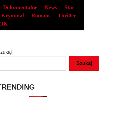
Dokumentalne
News
Star
Kryminał
Romans
Thriller
OK
zukaj
Szukaj
TRENDING