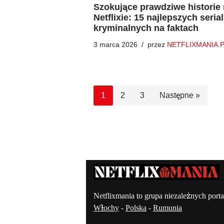
Szokujące prawdziwe historie
Netflixie: 15 najlepszych serial
kryminalnych na faktach
3 marca 2026
przez
NETFLIXMANIA.
1
2
3
Następne »
Kontakt – Netflixmania Polsk
Netflixmania to grupa niezależnych porta
Włochy
-
Polska
-
Rumunia