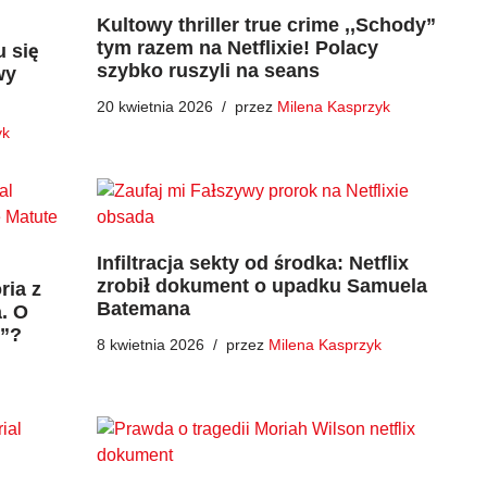
Kultowy thriller true crime ,,Schody”
tym razem na Netflixie! Polacy
u się
szybko ruszyli na seans
wy
20 kwietnia 2026
przez
Milena Kasprzyk
yk
Infiltracja sekty od środka: Netflix
zrobił dokument o upadku Samuela
ria z
Batemana
. O
ć”?
8 kwietnia 2026
przez
Milena Kasprzyk