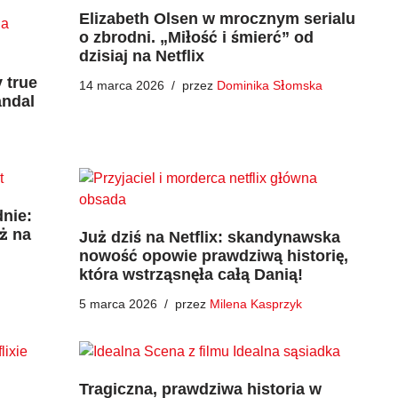
Elizabeth Olsen w mrocznym serialu
o zbrodni. „Miłość i śmierć” od
dzisiaj na Netflix
 true
14 marca 2026
przez
Dominika Słomska
andal
dnie:
ż na
Już dziś na Netflix: skandynawska
nowość opowie prawdziwą historię,
która wstrząsnęła całą Danią!
5 marca 2026
przez
Milena Kasprzyk
Tragiczna, prawdziwa historia w