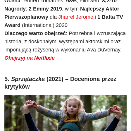
Ocena
: Rotten Tomatoes:
98%
; Filmweb:
8,2/10
Nagrody
:
2 Emmy 2019
, w tym
Najlepszy Aktor
Pierwszoplanowy
dla
Jharrel Jerome
i
1 Bafta TV
Award
(International) 2020
Dlaczego warto obejrzeć
: Potrzebna i wzruszająca
historia, z doskonałymi występami aktorskimi oraz
imponującą reżyserią w wykonaniu Ava DuVernay.
Obejrzyj na Netflixie
5.
Sprzątaczka
(2021) – Doceniona przez
krytyków