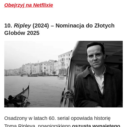
Obejrzyj na Netflixie
10.
Ripley
(2024) – Nominacja do Złotych
Globów 2025
Osadzony w latach 60. serial opowiada historię
Toma Ripleya, nowojorskiego
oszusta wynajętego