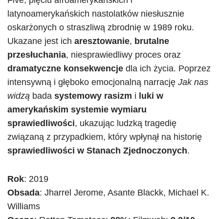
Five, pięciu afroamerykańskich i
latynoamerykańskich nastolatków niesłusznie
oskarżonych o straszliwą zbrodnię w 1989 roku.
Ukazane jest ich
aresztowanie
,
brutalne
przesłuchania
, niesprawiedliwy proces oraz
dramatyczne konsekwencje
dla ich życia. Poprzez
intensywną i głęboko emocjonalną narrację
Jak nas
widzą
bada
systemowy rasizm
i
luki w
amerykańskim systemie wymiaru
sprawiedliwości
, ukazując ludzką tragedię
związaną z przypadkiem, który wpłynął na historię
sprawiedliwości w Stanach
Zjednoczonych
.
Rok
: 2019
Obsada
: Jharrel Jerome, Asante Blackk, Michael K.
Williams