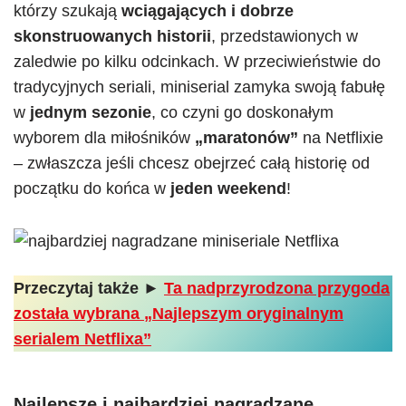
którzy szukają
wciągających i dobrze
skonstruowanych historii
, przedstawionych w
zaledwie po kilku odcinkach. W przeciwieństwie do
tradycyjnych seriali, miniserial zamyka swoją fabułę
w
jednym sezonie
, co czyni go doskonałym
wyborem dla miłośników
„maratonów”
na Netflixie
– zwłaszcza jeśli chcesz obejrzeć całą historię od
początku do końca w
jeden weekend
!
Przeczytaj także ►
Ta nadprzyrodzona przygoda
została wybrana „Najlepszym oryginalnym
serialem Netflixa”
Najlepsze i najbardziej nagradzane