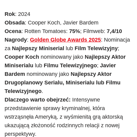
Rok
: 2024
Obsada
: Cooper Koch, Javier Bardem
Ocena
: Rotten Tomatoes:
75%
; Filmweb:
7,4/10
Nagrody
:
Golden Globe Awards 2025
: Nominacja
za
Najlepszy Miniserial
lub
Film Telewizyjny
;
Cooper Koch
nominowany jako
Najlepszy Aktor
Miniserialu
lub
Filmu Telewizyjnego
;
Javier
Bardem
nominowany jako
Najlepszy Aktor
Drugoplanowy Serialu, Miniserialu lub Filmu
Telewizyjnego
.
Dlaczego warto obejrzeć:
Intensywne
przedstawienie sprawy kryminalnej, która
wstrząsnęła Ameryką, z wyśmienitą grą aktorską
ukazującą złożoność rodzinnych relacji z nowej
perspektywy.