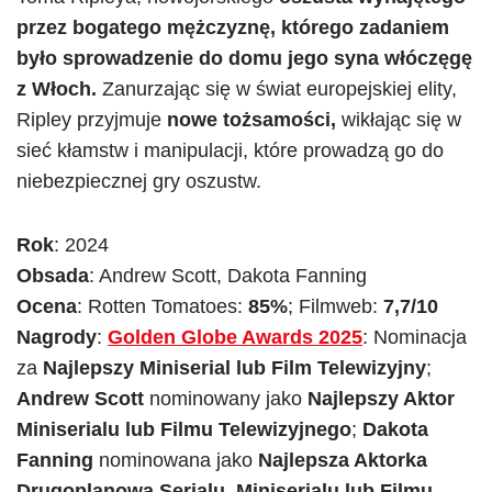
przez bogatego mężczyznę, którego zadaniem
było sprowadzenie do domu jego syna włóczęgę
z Włoch.
Zanurzając się w świat europejskiej elity,
Ripley przyjmuje
nowe tożsamości,
wikłając się w
sieć kłamstw i manipulacji, które prowadzą go do
niebezpiecznej gry oszustw.
Rok
: 2024
Obsada
: Andrew Scott, Dakota Fanning
Ocena
: Rotten Tomatoes:
85%
; Filmweb:
7,7/10
Nagrody
:
Golden Globe Awards 2025
: Nominacja
za
Najlepszy Miniserial lub Film Telewizyjny
;
Andrew Scott
nominowany jako
Najlepszy Aktor
Miniserialu lub Filmu Telewizyjnego
;
Dakota
Fanning
nominowana jako
Najlepsza Aktorka
Drugoplanowa Serialu, Miniserialu lub Filmu