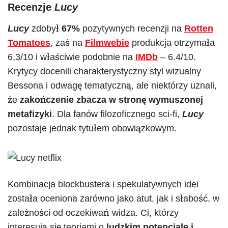
Recenzje
Lucy
Lucy
zdobył
67%
pozytywnych recenzji na
Rotten
Tomatoes
, zaś na
Filmwebie
produkcja otrzymała
6,3/10 i właściwie podobnie na
IMDb
– 6.4/10.
Krytycy docenili charakterystyczny styl wizualny
Bessona i odwagę tematyczną, ale niektórzy uznali,
że
zakończenie zbacza w stronę wymuszonej
metafizyki
. Dla fanów filozoficznego sci-fi,
Lucy
pozostaje jednak tytułem obowiązkowym.
Kombinacja blockbustera i spekulatywnych idei
została oceniona zarówno jako atut, jak i słabość, w
zależności od oczekiwań widza. Ci, którzy
interesują się teoriami o
ludzkim potencjale i