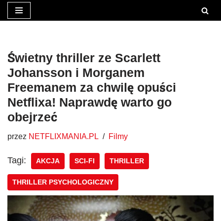
Przejdź
do
treści
Świetny thriller ze Scarlett
Johansson i Morganem
Freemanem za chwilę opuści
Netflixa! Naprawdę warto go
obejrzeć
przez
NETFLIXMANIA.PL
Filmy
Tagi:
AKCJA
SCI-FI
THRILLER
THRILLER PSYCHOLOGICZNY