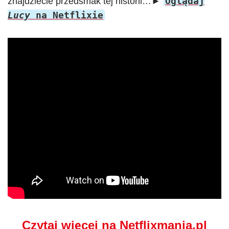
Oglądaj
znajdziecie przedsmak tej historii…►
Lucy
na Netflixie
Czytaj więcej na Netflixmania.pl