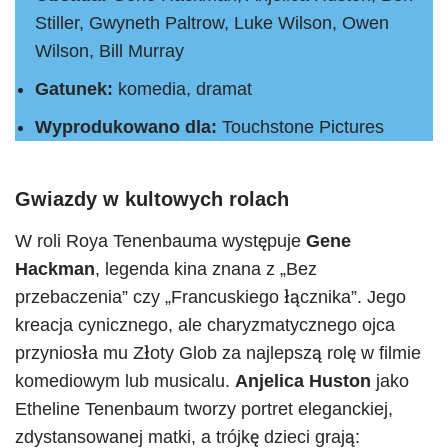
Stiller, Gwyneth Paltrow, Luke Wilson, Owen
Wilson, Bill Murray
Gatunek:
komedia, dramat
Wyprodukowano dla:
Touchstone Pictures
Gwiazdy w kultowych rolach
W roli Roya Tenenbauma występuje
Gene
Hackman
, legenda kina znana z „Bez
przebaczenia” czy „Francuskiego łącznika”. Jego
kreacja cynicznego, ale charyzmatycznego ojca
przyniosła mu Złoty Glob za najlepszą rolę w filmie
komediowym lub musicalu.
Anjelica Huston
jako
Etheline Tenenbaum tworzy portret eleganckiej,
zdystansowanej matki, a trójkę dzieci grają: