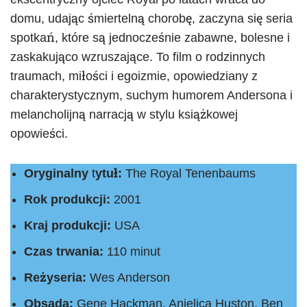
domu, udając śmiertelną chorobę, zaczyna się seria
spotkań, które są jednocześnie zabawne, bolesne i
zaskakująco wzruszające. To film o rodzinnych
traumach, miłości i egoizmie, opowiedziany z
charakterystycznym, suchym humorem Andersona i
melancholijną narracją w stylu książkowej
opowieści.
Oryginalny
t
ytuł:
The Royal Tenenbaums
Rok produkcji:
2001
Kraj produkcji:
USA
Czas trwania:
110 minut
Reżyseria:
Wes Anderson
Obsada:
Gene Hackman, Anjelica Huston, Ben