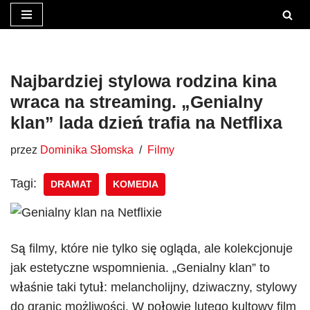
Przejdź
do
treści
Najbardziej stylowa rodzina kina
wraca na streaming. „Genialny
klan” lada dzień trafia na Netflixa
przez
Dominika Słomska
Filmy
Tagi:
DRAMAT
KOMEDIA
Są filmy, które nie tylko się ogląda, ale kolekcjonuje
jak estetyczne wspomnienia. „Genialny klan” to
właśnie taki tytuł: melancholijny, dziwaczny, stylowy
do granic możliwości. W połowie lutego kultowy film