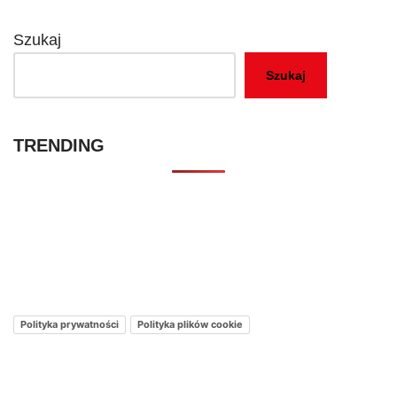
Szukaj
Szukaj
TRENDING
Kontakt – Netflixmania Polska
Netflix Świat
O nas – Netflixmania Polska
Polityka prywatności
Polityka plików cookie