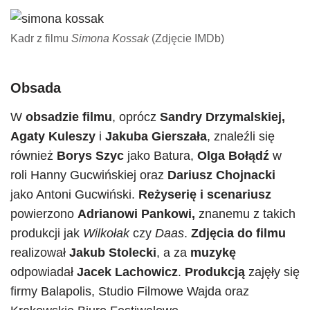
Kadr z filmu
Simona Kossak
(Zdjęcie IMDb)
Obsada
W
obsadzie filmu
, oprócz
Sandry Drzymalskiej,
Agaty Kuleszy
i
Jakuba Gierszała
, znaleźli się
również
Borys Szyc
jako Batura,
Olga Bołądź
w
roli Hanny Gucwińskiej oraz
Dariusz Chojnacki
jako Antoni Gucwiński.
Reżyserię i scenariusz
powierzono
Adrianowi Pankowi,
znanemu z takich
produkcji jak
Wilkołak
czy
Daas
.
Zdjęcia do filmu
realizował
Jakub Stolecki
, a za
muzykę
odpowiadał
Jacek Lachowicz
.
Produkcją
zajęły się
firmy Balapolis, Studio Filmowe Wajda oraz