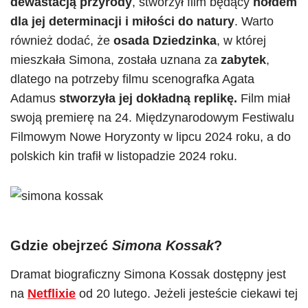
dewastacją przyrody
, stworzył film będący
hołdem
dla jej determinacji i miłości do natury
. Warto
również dodać, że
osada Dziedzinka
, w której
mieszkała Simona, została uznana za
zabytek
,
dlatego na potrzeby filmu scenografka Agata
Adamus
stworzyła jej dokładną replikę.
Film miał
swoją premierę na 24. Międzynarodowym Festiwalu
Filmowym Nowe Horyzonty w lipcu 2024 roku, a do
polskich kin trafił w listopadzie 2024 roku.
Gdzie obejrzeć
Simona Kossak
?
Dramat biograficzny Simona Kossak dostępny jest
na
Netflixie
od 20 lutego. Jeżeli jesteście ciekawi tej