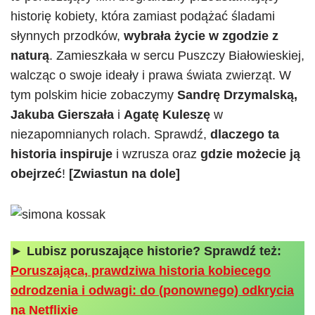
historię kobiety, która zamiast podążać śladami
słynnych przodków,
wybrała życie w zgodzie z
naturą
. Zamieszkała w sercu Puszczy Białowieskiej,
walcząc o swoje ideały i prawa świata zwierząt. W
tym polskim hicie zobaczymy
Sandrę Drzymalską,
Jakuba Gierszała
i
Agatę Kuleszę
w
niezapomnianych rolach. Sprawdź,
dlaczego ta
historia inspiruje
i wzrusza oraz
gdzie możecie ją
obejrzeć
!
[Zwiastun na dole]
► Lubisz poruszające historie? Sprawdź też:
Poruszająca, prawdziwa historia kobiecego
odrodzenia i odwagi: do (ponownego) odkrycia
na Netflixie