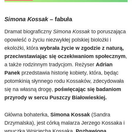
Simona Kossak
– fabuła
Dramat biograficzny
Simona Kossak
to poruszająca
opowieść o życiu niezwykłej polskiej biolożki i
ekolożki, która
wybrała życie w zgodzie z naturą,
przeciwstawiając się oczekiwaniom społecznym
,
a także rodzinnym tradycjom. Reżyser
Adrian
Panek
przedstawia historię kobiety, która, będąc
potomkinią słynnego rodu Kossaków, zdecydowała
się na własną drogę,
poświęcając się badaniom
przyrody w sercu Puszczy Białowieskiej.
Główna bohaterka,
Simona Kossak
(Sandra
Drzymalska), jest córką malarza Jerzego Kossaka i
wnuczką Wojciecha Kossaka.
Pozbawiona