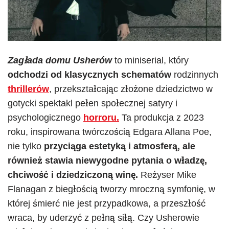
Zagłada domu Usherów
to miniserial, który
odchodzi od klasycznych schematów
rodzinnych
thrillerów
, przekształcając złożone dziedzictwo w
gotycki spektakl pełen społecznej satyry i
psychologicznego
horroru.
Ta produkcja z 2023
roku, inspirowana twórczością Edgara Allana Poe,
nie tylko
przyciąga estetyką i atmosferą, ale
również stawia niewygodne pytania o władzę,
chciwość i dziedziczoną winę.
Reżyser Mike
Flanagan z biegłością tworzy mroczną symfonię, w
której śmierć nie jest przypadkowa, a przeszłość
wraca, by uderzyć z pełną siłą. Czy Usherowie