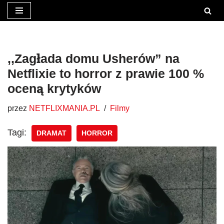
Przejdź
do
treści
,,Zagłada domu Usherów” na
Netflixie to horror z prawie 100 %
oceną krytyków
przez
NETFLIXMANIA.PL
Filmy
Tagi:
DRAMAT
HORROR