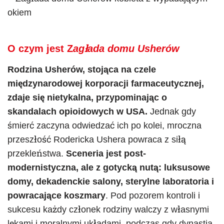
O czym jest Z
agłada domu Usherów
Rodzina Usherów, stojąca na czele
międzynarodowej korporacji farmaceutycznej,
zdaje się nietykalna, przypominając o
skandalach opioidowych w USA.
Jednak gdy
śmierć zaczyna odwiedzać ich po kolei, mroczna
przeszłość Rodericka Ushera powraca z siłą
przekleństwa.
Sceneria jest post-
modernistyczna, ale z gotycką nutą: luksusowe
domy, dekadenckie salony, sterylne laboratoria i
powracające koszmary
. Pod pozorem kontroli i
sukcesu każdy członek rodziny walczy z własnymi
lękami i moralnymi układami, podczas gdy dynastia