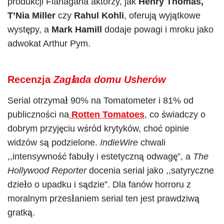
produkcji Flanagana aktorzy, jak
Henry Thomas,
T’Nia Miller
czy
Rahul Kohli
, oferują wyjątkowe
występy, a
Mark Hamill
dodaje powagi i mroku jako
adwokat Arthur Pym.
Recenzja
Zagłada domu Usherów
Serial otrzymał 90% na Tomatometer i 81% od
publiczności na
Rotten Tomatoes
, co świadczy o
dobrym przyjęciu wśród krytyków, choć opinie
widzów są podzielone.
IndieWire
chwali
,,intensywność fabuły i estetyczną odwagę”, a
The
Hollywood Reporter
docenia serial jako ,,satyryczne
dzieło o upadku i sądzie”. Dla fanów horroru z
moralnym przesłaniem serial ten jest prawdziwą
gratką.