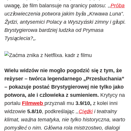
uwagę, że film balansuje na granicy patosu: ,,
Próba
uczłowieczenia potwora jakim była „Krwawa Luna”.
Żydzi, antysemici Polacy a Wyszyński zimny i głupi.
Brystygierowa bardziej ludzka od Prymasa
Tysiąclecia?
„.
Wielu widzów nie mogło pogodzić się z tym, że
reżyser – twórca legendarnego „Przesłuchania”
– pokazuje postać Brystygierowej nie tylko jako
potwora, ale i człowieka z sumieniem.
Krytycy na
portalu
Filmweb
przyznali mu
3.9/10,
z kolei inni
widzowie
5.8/10
, podkreślając
,,
Ciężki
i teatralny
klimat, ważna tematyka, nie tylko historyczna, warto
pomyśleć o nim. Główna rola mistrzostwo, dialogi