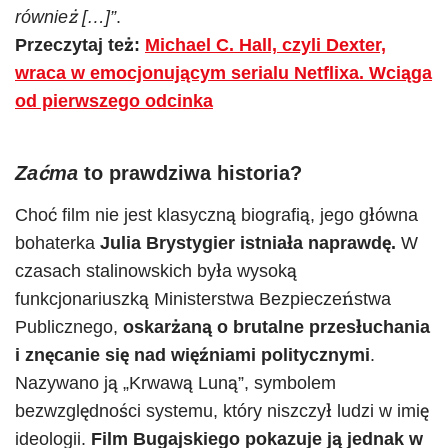
również […]”
.
Przeczytaj też:
Michael C. Hall, czyli Dexter,
wraca w emocjonującym serialu Netflixa. Wciąga
od pierwszego odcinka
Zaćma
to prawdziwa historia?
Choć film nie jest klasyczną biografią, jego główna
bohaterka
Julia Brystygier istniała naprawdę.
W
czasach stalinowskich była wysoką
funkcjonariuszką Ministerstwa Bezpieczeństwa
Publicznego,
oskarżaną o brutalne przesłuchania
i znęcanie się nad więźniami politycznymi
.
Nazywano ją „Krwawą Luną”, symbolem
bezwzględności systemu, który niszczył ludzi w imię
ideologii.
Film Bugajskiego pokazuje ją jednak w