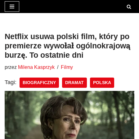
Przejdź
do
treści
Netflix usuwa polski film, który po
premierze wywołał ogólnokrajową
burzę. To ostatnie dni
przez
Milena Kasprzyk
Filmy
Tagi:
BIOGRAFICZNY
DRAMAT
POLSKA