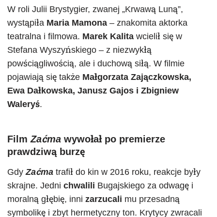
W roli Julii Brystygier, zwanej „Krwawą Luną”,
wystąpiła
Maria Mamona
– znakomita aktorka
teatralna i filmowa.
Marek Kalita
wcielił się w
Stefana Wyszyńskiego – z niezwykłą
powściągliwością, ale i duchową siłą. W filmie
pojawiają się także
Małgorzata Zajączkowska,
Ewa Dałkowska, Janusz Gajos i Zbigniew
Waleryś
.
Film
Zaćma
wywołał po premierze
prawdziwą burzę
Gdy
Zaćma
trafił do kin w 2016 roku, reakcje były
skrajne. Jedni
chwalili
Bugajskiego za odwagę i
moralną głębię, inni
zarzucali
mu przesadną
symbolikę i zbyt hermetyczny ton. Krytycy zwracali