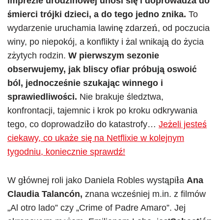
imprezie urodzinowej unosi się i doprowadza do
śmierci trójki dzieci, a do tego jedno znika.
To
wydarzenie uruchamia lawinę zdarzeń, od poczucia
winy, po niepokój, a konflikty i żal wnikają do życia
zżytych rodzin.
W pierwszym sezonie
obserwujemy, jak bliscy ofiar próbują oswoić
ból, jednocześnie szukając winnego i
sprawiedliwości.
Nie brakuje śledztwa,
konfrontacji, tajemnic i krok po kroku odkrywania
tego, co doprowadziło do katastrofy…
Jeżeli jesteś
ciekawy, co ukaże się na Netflixie w kolejnym
tygodniu, koniecznie sprawdź!
W głównej roli jako Daniela Robles wystąpiła
Ana
Claudia Talancón,
znana wcześniej m.in. z filmów
„Al otro lado” czy „Crime of Padre Amaro”. Jej