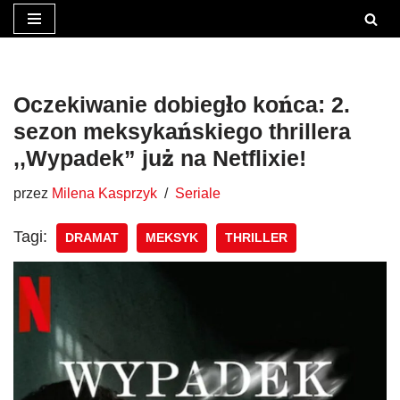
Przejdź
do
treści
Oczekiwanie dobiegło końca: 2.
sezon meksykańskiego thrillera
,,Wypadek” już na Netflixie!
przez
Milena Kasprzyk
Seriale
Tagi:
DRAMAT
MEKSYK
THRILLER