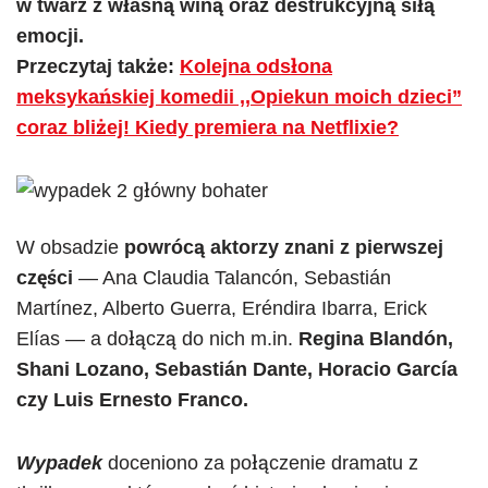
w twarz z własną winą oraz destrukcyjną siłą
emocji.
Przeczytaj także:
Kolejna odsłona
meksykańskiej komedii ,,Opiekun moich dzieci”
coraz bliżej! Kiedy premiera na Netflixie?
W obsadzie
powrócą aktorzy znani z pierwszej
części
— Ana Claudia Talancón, Sebastián
Martínez, Alberto Guerra, Eréndira Ibarra, Erick
Elías — a dołączą do nich m.in.
Regina Blandón,
Shani Lozano, Sebastián Dante, Horacio García
czy Luis Ernesto Franco.
Wypadek
doceniono za połączenie dramatu z