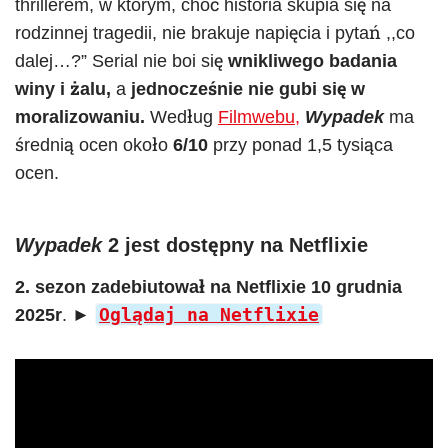
thrillerem, w którym, choć historia skupia się na
rodzinnej tragedii, nie brakuje napięcia i pytań ,,co
dalej…?” Serial nie boi się
wnikliwego badania
winy i żalu,
a
jednocześnie nie gubi się w
moralizowaniu.
Według
Filmwebu,
Wypadek
ma
średnią ocen około
6/10
przy ponad 1,5 tysiąca
ocen.
Wypadek
2 jest dostępny na Netflixie
2. sezon zadebiutował na Netflixie 10 grudnia
Oglądaj na Netflixie
2025r
. ►