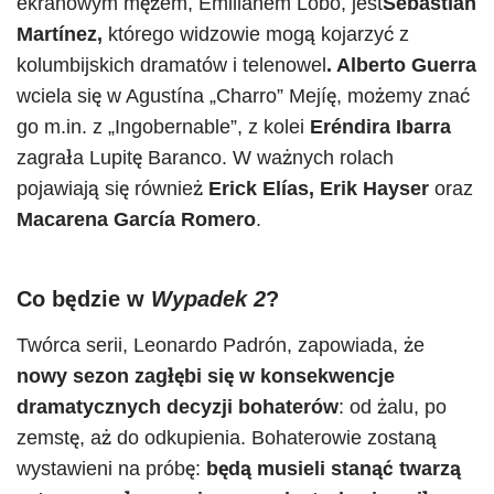
ekranowym mężem, Emilianem Lobo, jest
Sebastián
Martínez,
którego widzowie mogą kojarzyć z
kolumbijskich dramatów i telenowel
. Alberto Guerra
wciela się w Agustína „Charro” Mejíę, możemy znać
go m.in. z „Ingobernable”, z kolei
Eréndira Ibarra
zagrała Lupitę Baranco. W ważnych rolach
pojawiają się również
Erick Elías, Erik Hayser
oraz
Macarena García Romero
.
Co będzie w
Wypadek 2
?
Twórca serii, Leonardo Padrón, zapowiada, że
nowy sezon zagłębi się w konsekwencje
dramatycznych decyzji bohaterów
: od żalu, po
zemstę, aż do odkupienia. Bohaterowie zostaną
wystawieni na próbę:
będą musieli stanąć twarzą