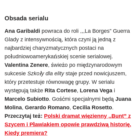
Obsada serialu
Ana Garibaldi
powraca do roli ,,,La Borges” Guerra
Glady z intensywnością, która czyni ją jedną z
najbardziej charyzmatycznych postaci na
południowoamerykańskiej scenie serialowej.
Valentina Zenere
, świeżo po międzynarodowym
sukcesie
Szkoły dla elity
staje przed nowicjuszem,
który przetestuje równowagę grupy. W serialu
występują także
Rita Cortese
,
Lorena Vega
i
Marcelo Subiotto
. Gośćmi specjalnymi będą
Juana
Molina
,
Gerardo Romano
,
Cecilia Rosetto
.
Przeczytaj też:
Polski dramat więzienny ,,Bunt” z
Szycem i Pławiakiem opowie prawdziwą historię.
Kiedy premiera?