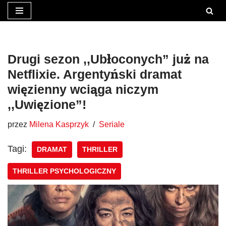
Przejdź
do
treści
Drugi sezon ,,Ubłoconych” już na
Netflixie. Argentyński dramat
więzienny wciąga niczym
,,Uwięzione”!
przez
Milena Kasprzyk
Seriale
Tagi:
DRAMAT
THRILLER
THRILLER PSYCHOLOGICZNY