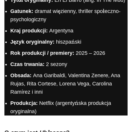
Tytuł oryginalny:
En El Barro (ang. In The Mud)
Gatunek:
dramat więzienny, thriller społeczno-
psychologiczny
Kraj produkcji:
Argentyna
Język oryginalny:
hiszpański
Rok produkcji / premiery:
2025 – 2026
Czas trwania:
2 sezony
Obsada:
Ana Garibaldi, Valentina Zenere, Ana
Rujas, Rita Cortese, Lorena Vega, Carolina
Ramírez i inni
Produkcja:
Netflix (argentyńska produkcja
oryginalna)