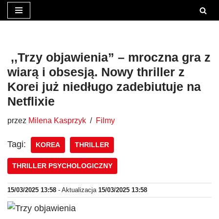
Przejdź
do
treści
​ ,,Trzy objawienia” – mroczna gra z
wiarą i obsesją. Nowy thriller z
Korei już niedługo zadebiutuje na
Netflixie
przez
Milena Kasprzyk
Filmy
Tagi:
KOREA
THRILLER
THRILLER PSYCHOLOGICZNY
15/03/2025 13:58
- Aktualizacja
15/03/2025 13:58