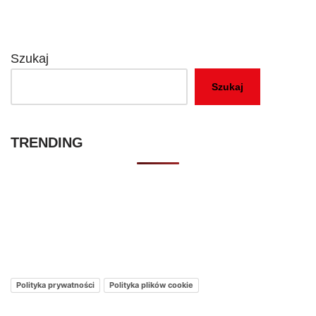
Szukaj
Szukaj
TRENDING
Kontakt – Netflixmania Polska
Netflix Świat
O nas – Netflixmania Polska
Polityka prywatności
Polityka plików cookie