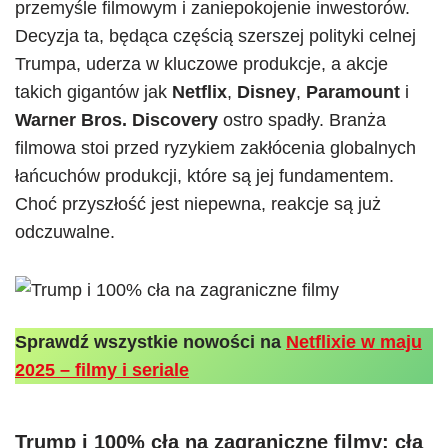
przemyśle filmowym i zaniepokojenie inwestorów.
Decyzja ta, będąca częścią szerszej polityki celnej
Trumpa, uderza w kluczowe produkcje, a akcje
takich gigantów jak
Netflix
,
Disney
,
Paramount
i
Warner Bros. Discovery
ostro spadły. Branża
filmowa stoi przed ryzykiem zakłócenia globalnych
łańcuchów produkcji, które są jej fundamentem.
Choć przyszłość jest niepewna, reakcje są już
odczuwalne.
Sprawdź wszystkie nowości na
Netflixie w maju
2025 – filmy i seriale
Trump i 100% cła na zagraniczne filmy
: cła