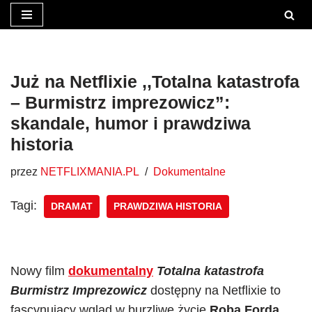
Przejdź
do
treści
Już na Netflixie ,,Totalna katastrofa
– Burmistrz imprezowicz”:
skandale, humor i prawdziwa
historia
przez
NETFLIXMANIA.PL
Dokumentalne
Tagi:
DRAMAT
PRAWDZIWA HISTORIA
Nowy film
dokumentalny
Totalna katastrofa
Burmistrz Imprezowicz
dostępny na Netflixie to
fascynujący wgląd w burzliwe życie
Roba Forda,