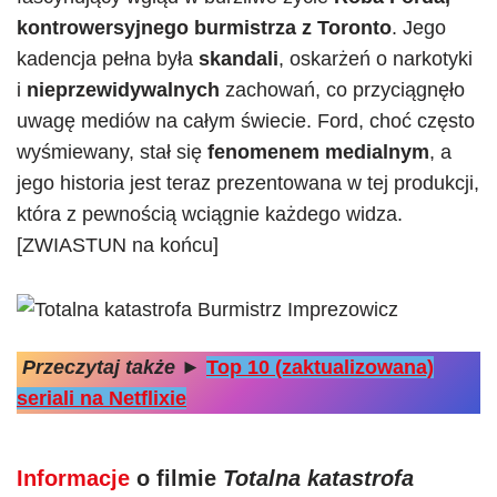
kontrowersyjnego burmistrza z Toronto
. Jego
kadencja pełna była
skandali
, oskarżeń o narkotyki
i
nieprzewidywalnych
zachowań, co przyciągnęło
uwagę mediów na całym świecie. Ford, choć często
wyśmiewany, stał się
fenomenem medialnym
, a
jego historia jest teraz prezentowana w tej produkcji,
która z pewnością wciągnie każdego widza.
[ZWIASTUN na końcu]
Przeczytaj także
►
Top 10 (zaktualizowana)
seriali na Netflixie
Informacje
o filmie
Totalna katastrofa