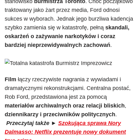
stanowisko
burmistrza Toronto
. Choć początkowo
traktowany jako żart przez media, Ford odnosi
sukces w wyborach. Jednak jego burzliwa kadencja
szybko zamienia się w katastrofę, pełną
skandali,
oskarżeń o zażywanie narkotyków i coraz
bardziej nieprzewidywalnych zachowań
.
Film
łączy rzeczywiste nagrania z wywiadami i
dramatycznymi rekonstrukcjami. Centralna postać,
Rob Ford, przedstawiona jest za pomocą
materiałów archiwalnych oraz relacji bliskich
,
dziennikarzy i przeciwników politycznych
.
Przeczytaj także
►
Szokująca sprawa Nory
Dalmasso: Netflix prezentuje nowy dokument