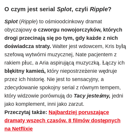
O czym jest serial
Splot
, czyli
Ripple
?
Splot
(
Ripple
) to ośmioodcinkowy dramat
obyczajowy
o czworgu nowojorczyków, których
drogi przecinają się po tym, gdy każde z nich
doświadcza straty.
Walter jest wdowcem, Kris byłą
szefową wytwórni muzycznej, Nate pacjentem z
rakiem płuc, a Aria aspirującą muzyczką. Łączy ich
błękitny kamień,
który niepostrzeżenie wędruje
przez ich historię. Nie jest to sensacyjny, a
zdecydowanie spokojny serial z równym tempem,
który widzowie porównują do
Tacy jesteśmy,
jedni
jako komplement, inni jako zarzut.
Przeczytaj także:
Najbardziej poruszające
dramaty wszech czasów. 8 filmów dostępnych
na Netflixie