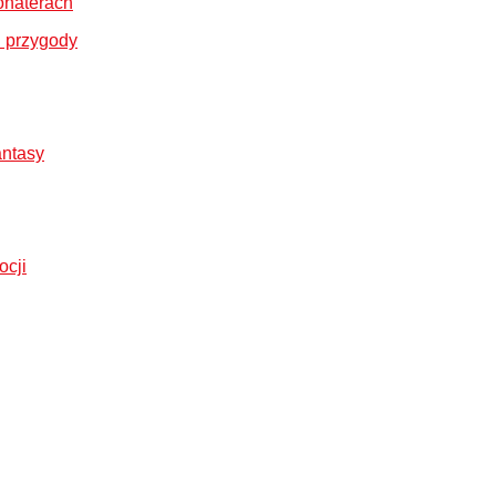
ohaterach
 i przygody
antasy
ocji