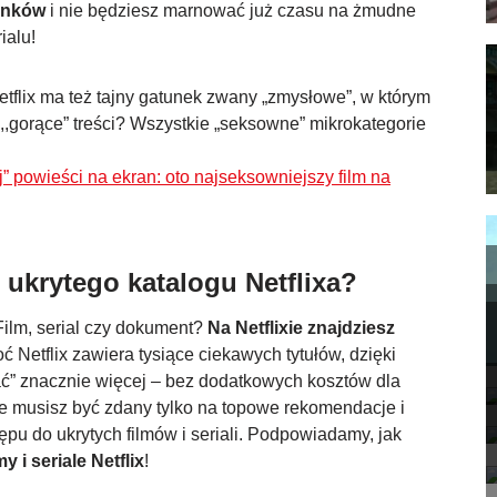
unków
i nie będziesz marnować już czasu na żmudne
ialu!
etflix ma też tajny gatunek zwany „zmysłowe”, w którym
,gorące” treści? Wszystkie „seksowne” mikrokategorie
j” powieści na ekran: oto najseksowniejszy film na
 ukrytego katalogu Netflixa?
 Film, serial czy dokument?
Na Netflixie znajdziesz
oć Netflix zawiera tysiące ciekawych tytułów, dzięki
ć” znacznie więcej – bez dodatkowych kosztów dla
e musisz być zdany tylko na topowe rekomendacje i
ępu do ukrytych filmów i seriali. Podpowiadamy, jak
y i seriale Netflix
!