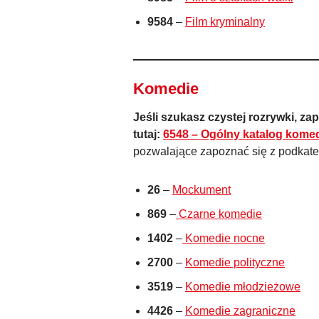
9584
–
Film kryminalny
Komedie
Jeśli szukasz czystej rozrywki, zap
tutaj:
6548 – Ogólny katalog komed
pozwalające zapoznać się z podkateg
26
–
Mockument
869
–
Czarne komedie
1402
–
Komedie nocne
2700
–
Komedie polityczne
3519
–
Komedie młodzieżowe
4426
–
Komedie zagraniczne