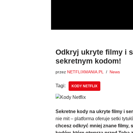
Przejdź
do
treści
Odkryj ukryte filmy i s
sekretnym kodom!
przez
NETFLIXMANIA.PL
News
Tagi:
KODY NETFLIX
Sekretne kody na ukryte filmy i seri
nie mit – platforma oferuje setki tytu
chcesz odkryć mniej znane filmy, s
kodów, które otworzą przed Tobą z