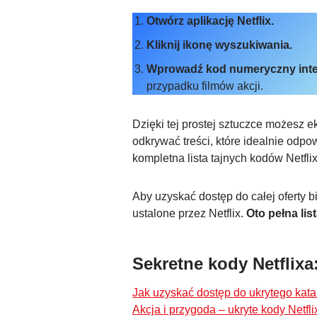
Otwórz aplikację Netflix.
Kliknij ikonę wyszukiwania.
Wprowadź kod numeryczny inte
przypadku filmów akcji.
Dzięki tej prostej sztuczce możesz e
odkrywać treści, które idealnie odp
kompletna lista tajnych kodów Netflix
Aby uzyskać dostęp do całej oferty 
ustalone przez Netflix.
Oto pełna lis
Sekretne kody Netflixa:
Jak uzyskać dostęp do ukrytego kata
Akcja i przygoda – ukryte kody Netfli