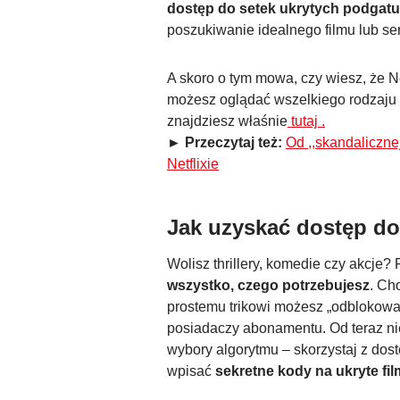
dostęp do setek ukrytych podgat
poszukiwanie idealnego filmu lub ser
A skoro o tym mowa, czy wiesz, że N
możesz oglądać wszelkiego rodzaju ,
znajdziesz właśnie
tutaj .
► Przeczytaj też:
Od ,,skandaliczne
Netflixie
Jak uzyskać dostęp do
Wolisz thrillery, komedie czy akcje?
wszystko, czego potrzebujesz
. Ch
prostemu trikowi możesz „odblokowa
posiadaczy abonamentu. Od teraz ni
wybory algorytmu – skorzystaj z dost
wpisać
sekretne kody na ukryte film