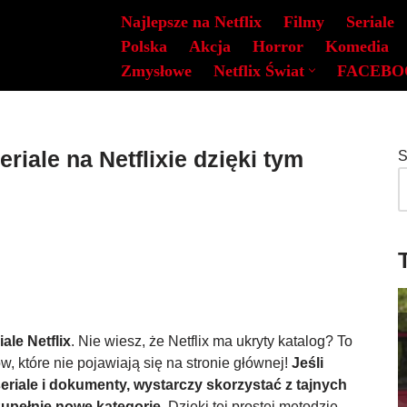
Najlepsze na Netflix
Filmy
Seriale
Polska
Akcja
Horror
Komedia
Zmysłowe
Netflix Świat
FACEBO
eriale na Netflixie dzięki tym
S
ale Netflix
. Nie wiesz, że Netflix ma ukryty katalog? To
łów, które nie pojawiają się na stronie głównej!
Jeśli
eriale i dokumenty, wystarczy skorzystać z tajnych
upełnie nowe kategorie.
Dzięki tej prostej metodzie