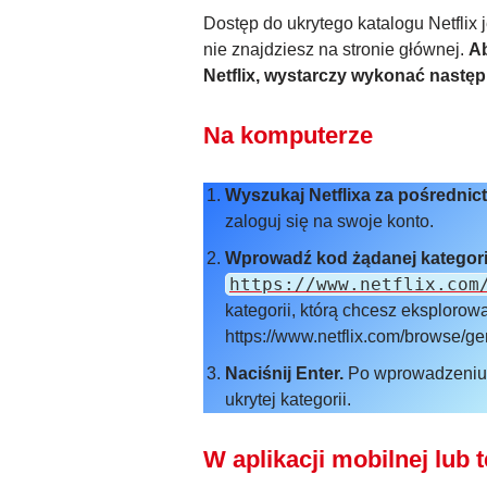
Dostęp do ukrytego katalogu Netflix j
nie znajdziesz na stronie głównej.
A
Netflix
, wystarczy wykonać następ
Na komputerze
Wyszukaj Netflixa za pośrednic
zaloguj się na swoje konto.
Wprowadź kod żądanej kategori
https://www.netflix.com
kategorii, którą chcesz eksploro
https://www.netflix.com/browse/ge
Naciśnij Enter.
Po wprowadzeniu k
ukrytej kategorii.
W aplikacji mobilnej lub