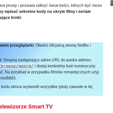
est prosty i pozwala odkryć świat treści, których być może
by wpisać
sekretne kody na ukryte filmy i seriale
ujące kroki:
twem przeglądarki
. Otwórz oficjalną stronę Netflix i
i
. Skopiuj następujący adres URL do paska adresu:
/browse/genre/
i dodaj konkretny kod numeryczny
wać. Na przykład w przypadku filmów romantycznych użyj
nre/8883.
odu strona wyświetli wszystkie tytuły zawarte w tej
 telewizorze Smart TV