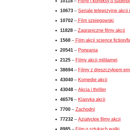
10118
–
Filmy i komiksy o superb
10673
–
Seriale telewizyjne akcji
10702
–
Film szpiegowski
11828
–
Zagraniczne filmy akcji
1568
–
Film akcji science fiction/f
20541
–
Porwania
2125
–
Filmy akcji militarnej
38694
–
Filmy z dreszczykiem em
43040
–
Komedie akcji
43048
–
Akcja i thriller
46576
–
Klasyka akcji
7700
–
Zachodni
77232
–
Azjatyckie filmy akcji
8985
–
Film o sztukach walki