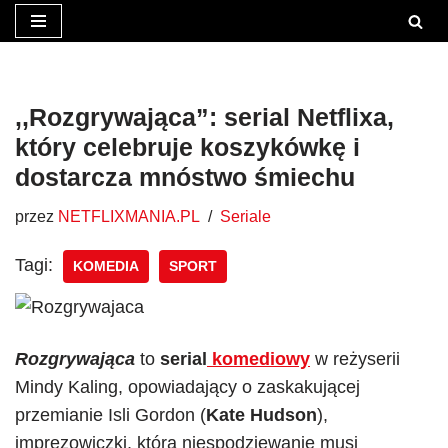
Przejdź
do
treści
,,Rozgrywająca”: serial Netflixa,
który celebruje koszykówkę i
dostarcza mnóstwo śmiechu
przez
NETFLIXMANIA.PL
Seriale
Tagi:
KOMEDIA
SPORT
Rozgrywająca
to
serial
komediowy
w reżyserii
Mindy Kaling, opowiadający o zaskakującej
przemianie Isli Gordon (
Kate Hudson
),
imprezowiczki, która niespodziewanie musi