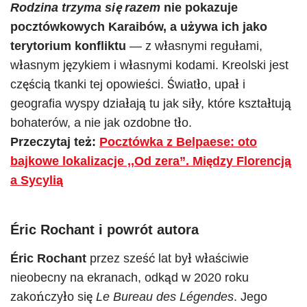
Rodzina trzyma się raze
m
nie pokazuje
pocztówkowych Karaibów, a używa ich jako
terytorium konfliktu
— z własnymi regułami,
własnym językiem i własnymi kodami. Kreolski jest
częścią tkanki tej opowieści. Światło, upał i
geografia wyspy działają tu jak siły, które kształtują
bohaterów, a nie jak ozdobne tło.
Przeczytaj też:
Pocztówka z Belpaese: oto
bajkowe lokalizacje ,,Od zera”. Między Florencją
a Sycylią
Éric Rochant i powrót autora
Éric Rochant
przez sześć lat był właściwie
nieobecny na ekranach, odkąd w 2020 roku
zakończyło się
Le Bureau des Légendes
. Jego