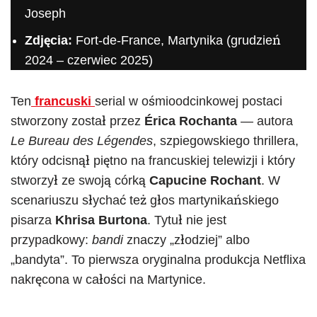
Joseph
Zdjęcia:
Fort-de-France, Martynika (grudzień
2024 – czerwiec 2025)
Ten
francuski
serial w ośmioodcinkowej postaci
stworzony został przez
Érica Rochanta
— autora
Le Bureau des Légendes
, szpiegowskiego thrillera,
który odcisnął piętno na francuskiej telewizji i który
stworzył ze swoją córką
Capucine Rochant
. W
scenariuszu słychać też głos martynikańskiego
pisarza
Khrisa Burtona
. Tytuł nie jest
przypadkowy:
bandi
znaczy „złodziej” albo
„bandyta”. To pierwsza oryginalna produkcja Netflixa
nakręcona w całości na Martynice.