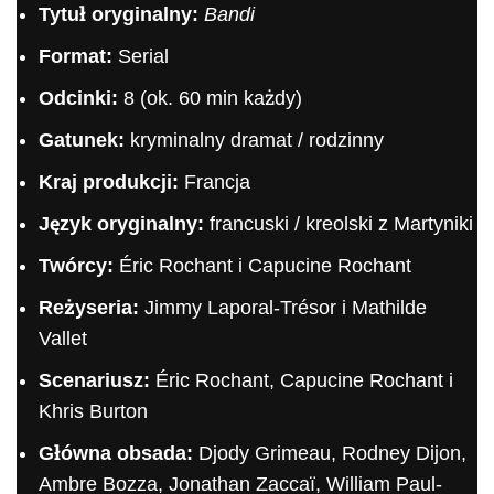
Tytuł oryginalny:
Bandi
Format:
Serial
Odcinki:
8 (ok. 60 min każdy)
Gatunek:
kryminalny dramat / rodzinny
Kraj produkcji:
Francja
Język oryginalny:
francuski / kreolski z Martyniki
Twórcy:
Éric Rochant i Capucine Rochant
Reżyseria:
Jimmy Laporal-Trésor i Mathilde
Vallet
Scenariusz:
Éric Rochant, Capucine Rochant i
Khris Burton
Główna obsada:
Djody Grimeau, Rodney Dijon,
Ambre Bozza, Jonathan Zaccaï, William Paul-