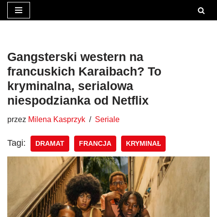
Przejdź
do
treści
Gangsterski western na
francuskich Karaibach? To
kryminalna, serialowa
niespodzianka od Netflix
przez
Milena Kasprzyk
Seriale
Tagi:
DRAMAT
FRANCJA
KRYMINAŁ