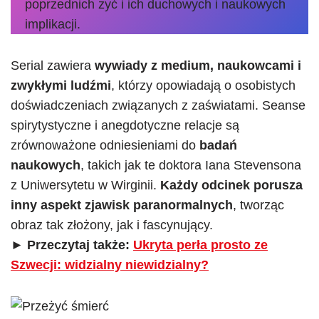
poprzednich żyć i ich duchowych i naukowych
implikacji.
Serial zawiera
wywiady z medium, naukowcami i
zwykłymi ludźmi
, którzy opowiadają o osobistych
doświadczeniach związanych z zaświatami. Seanse
spirytystyczne i anegdotyczne relacje są
zrównoważone odniesieniami do
badań
naukowych
, takich jak te doktora Iana Stevensona
z Uniwersytetu w Wirginii.
Każdy odcinek porusza
inny aspekt zjawisk paranormalnych
, tworząc
obraz tak złożony, jak i fascynujący.
►
Przeczytaj także:
Ukryta perła prosto ze
Szwecji: widzialny niewidzialny?