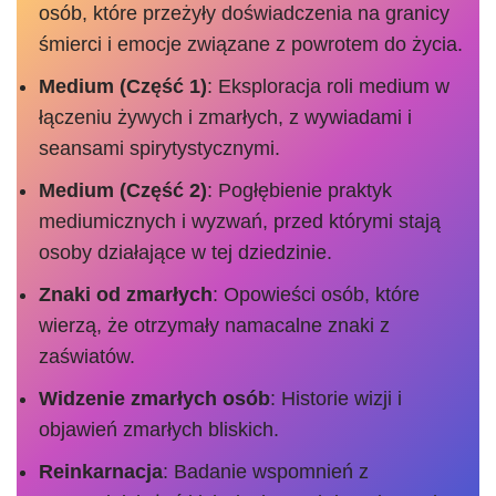
osób, które przeżyły doświadczenia na granicy
śmierci i emocje związane z powrotem do życia.
Medium (Część 1)
: Eksploracja roli medium w
łączeniu żywych i zmarłych, z wywiadami i
seansami spirytystycznymi.
Medium (Część 2)
: Pogłębienie praktyk
mediumicznych i wyzwań, przed którymi stają
osoby działające w tej dziedzinie.
Znaki od zmarłych
: Opowieści osób, które
wierzą, że otrzymały namacalne znaki z
zaświatów.
Widzenie zmarłych osób
: Historie wizji i
objawień zmarłych bliskich.
Reinkarnacja
: Badanie wspomnień z