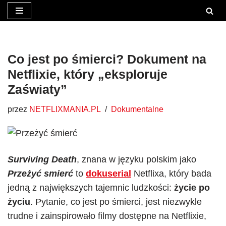
Przejdź
do
treści
Co jest po śmierci? Dokument na
Netflixie, który „eksploruje
Zaświaty”
przez
NETFLIXMANIA.PL
Dokumentalne
Surviving Death
, znana w języku polskim jako
Przeżyć smierć
to
dokuserial
Netflixa, który bada
jedną z największych tajemnic ludzkości:
życie po
życiu
. Pytanie, co jest po śmierci, jest niezwykle
trudne i zainspirowało filmy dostępne na Netflixie,