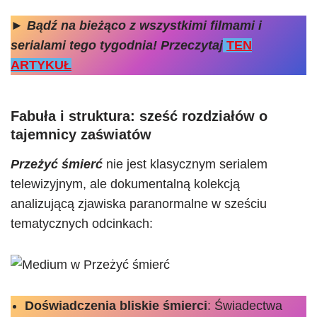
►
Bądź na bieżąco z wszystkimi filmami i
serialami
tego tygodnia!
Przeczytaj
TEN
ARTYKUŁ
Fabuła i struktura: sześć rozdziałów o
tajemnicy zaświatów
Przeżyć śmierć
nie jest klasycznym serialem
telewizyjnym, ale dokumentalną kolekcją
analizującą zjawiska paranormalne w sześciu
tematycznych odcinkach:
Doświadczenia bliskie śmierci
: Świadectwa