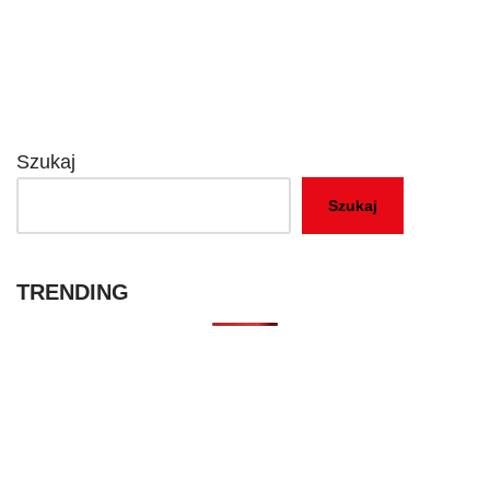
Szukaj
Szukaj
TRENDING
Kontakt – Netflixmania Polska
Netflix Świat
O nas – Netflixmania Polska