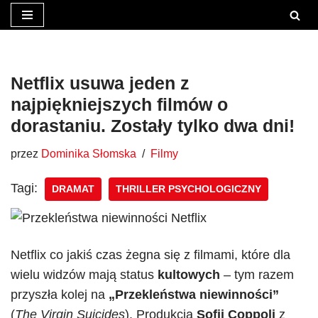
Przejdź
do
treści
Netflix usuwa jeden z
najpiękniejszych filmów o
dorastaniu. Zostały tylko dwa dni!
przez
Dominika Słomska
Filmy
Tagi:
DRAMAT
THRILLER PSYCHOLOGICZNY
Netflix co jakiś czas żegna się z filmami, które dla
wielu widzów mają status
kultowych
– tym razem
przyszła kolej na
„Przekleństwa niewinności”
(
The Virgin Suicides
). Produkcja
Sofii Coppoli
z