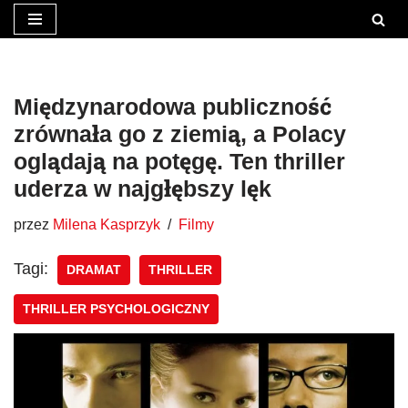
Przejdź
do
treści
Międzynarodowa publiczność
zrównała go z ziemią, a Polacy
oglądają na potęgę. Ten thriller
uderza w najgłębszy lęk
przez
Milena Kasprzyk
Filmy
Tagi:
DRAMAT
THRILLER
THRILLER PSYCHOLOGICZNY