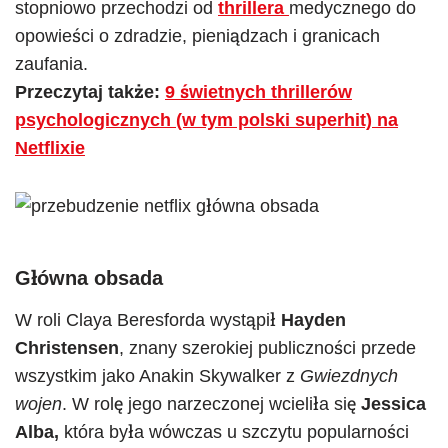
stopniowo przechodzi od
thrillera
medycznego do
opowieści o zdradzie, pieniądzach i granicach
zaufania.
Przeczytaj także:
9 świetnych thrillerów
psychologicznych (w tym polski superhit) na
Netflixie
Główna obsada
W roli Claya Beresforda wystąpił
Hayden
Christensen
, znany szerokiej publiczności przede
wszystkim jako Anakin Skywalker z
Gwiezdnych
wojen
. W rolę jego narzeczonej wcieliła się
Jessica
Alba,
która była wówczas u szczytu popularności