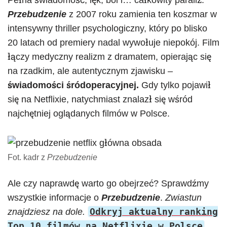
Pełna świadomość, lęk, ból i… całkowity paraliż.
Przebudzenie
z 2007 roku zamienia ten koszmar w
intensywny thriller psychologiczny, który po blisko
20 latach od premiery nadal wywołuje niepokój. Film
łączy medyczny realizm z dramatem, opierając się
na rzadkim, ale autentycznym zjawisku –
świadomości śródoperacyjnej.
Gdy tylko pojawił
się na Netflixie, natychmiast znalazł się wśród
najchętniej oglądanych filmów w Polsce.
Fot. kadr z
Przebudzenie
Ale czy naprawdę warto go obejrzeć? Sprawdźmy
wszystkie informacje o
Przebudzenie
.
Zwiastun
Odkryj aktualny ranking
znajdziesz na dole.
Top 10 filmów na Netflixie w Polsce