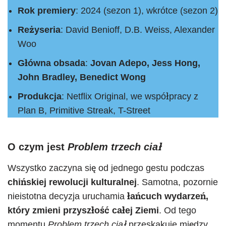
Rok premiery
: 2024 (sezon 1), wkrótce (sezon 2)
Reżyseria
: David Benioff, D.B. Weiss, Alexander
Woo
Główna obsada
:
Jovan Adepo, Jess Hong,
John Bradley, Benedict Wong
Produkcja
: Netflix Original, we współpracy z
Plan B, Primitive Streak, T-Street
O czym jest
Problem trzech ciał
Wszystko zaczyna się od jednego gestu podczas
chińskiej rewolucji kulturalnej
. Samotna, pozornie
nieistotna decyzja uruchamia
łańcuch wydarzeń,
który zmieni przyszłość całej Ziemi
. Od tego
momentu
Problem trzech ciał
przeskakuje między