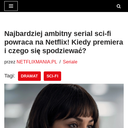
Przejdź
do
treści
Najbardziej ambitny serial sci-fi
powraca na Netflix! Kiedy premiera
i czego się spodziewać?
przez
NETFLIXMANIA.PL
Seriale
Tagi:
DRAMAT
SCI-FI