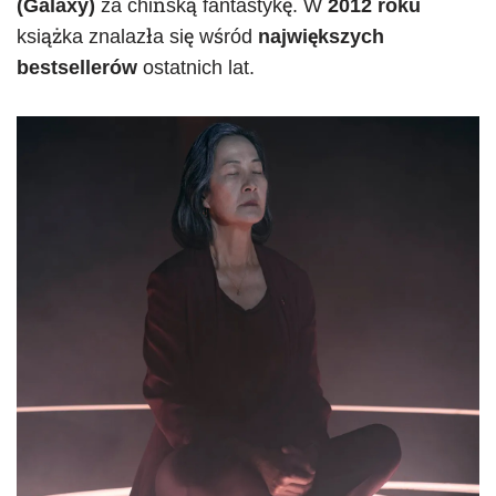
(Galaxy)
za chińską fantastykę. W
2012 roku
książka znalazła się wśród
największych
bestsellerów
ostatnich lat.