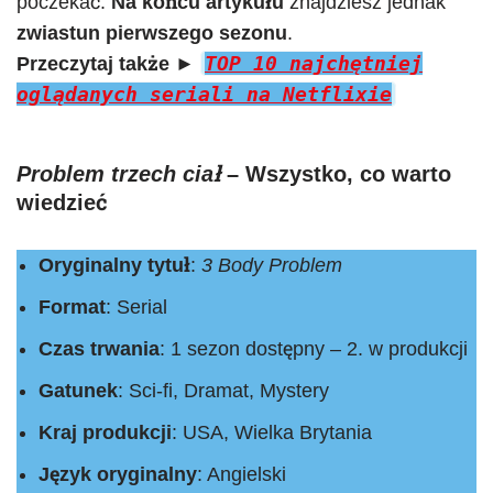
poczekać.
Na końcu artykułu
znajdziesz jednak
zwiastun pierwszego sezonu
.
TOP 10 najchętniej
Przeczytaj także
►
oglądanych seriali na Netflixie
Problem trzech ciał
– Wszystko, co warto
wiedzieć
Oryginalny tytuł
:
3 Body Problem
Format
: Serial
Czas trwania
: 1 sezon dostępny – 2. w produkcji
Gatunek
: Sci-fi, Dramat, Mystery
Kraj produkcji
: USA, Wielka Brytania
Język oryginalny
: Angielski