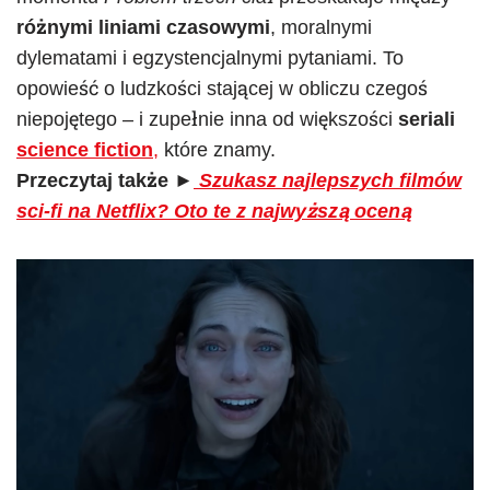
różnymi liniami czasowymi
, moralnymi
dylematami i egzystencjalnymi pytaniami. To
opowieść o ludzkości stającej w obliczu czegoś
niepojętego – i zupełnie inna od większości
seriali
science fiction
,
które znamy.
Przeczytaj także
►
Szukasz najlepszych filmów
sci-fi na Netflix? Oto te z najwyższą oceną