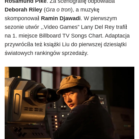
Rosamund Pike
. Za scenografię odpowiada
Deborah Riley
(
Gra o tron
), a muzykę
skomponował
Ramin Djawadi
. W pierwszym
sezonie utwór ,,Video Games” Lany Del Rey trafił
na 1. miejsce Billboard TV Songs Chart. Adaptacja
przywróciła też książki Liu do pierwszej dziesiątki
światowych rankingów sprzedaży.