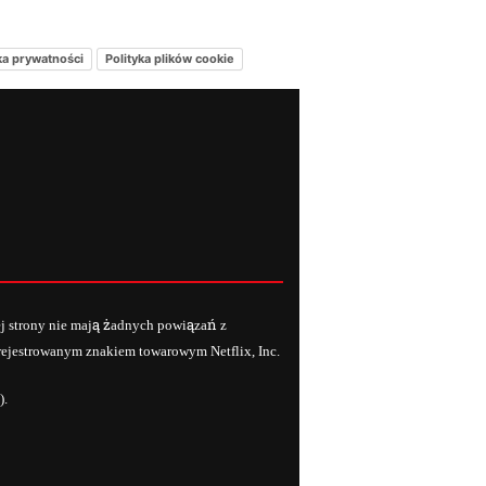
ka prywatności
Polityka plików cookie
tej strony nie mają żadnych powiązań z
zarejestrowanym znakiem towarowym Netflix, Inc.
).