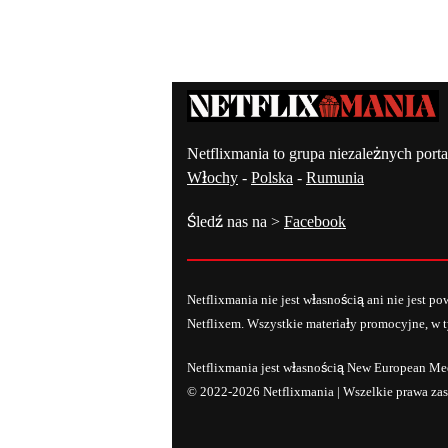
Kontakt – Netflixmania Polsk
Netflixmania to grupa niezależnych porta
Włochy
-
Polska
-
Rumunia
Śledź nas na >
Facebook
Netflixmania nie jest własnością ani nie jest 
Netflixem. Wszystkie materiały promocyjne, w ty
Netflixmania jest własnością New European Me
© 2022-2026 Netflixmania | Wszelkie prawa zas