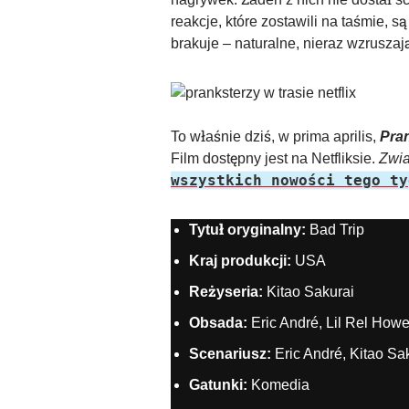
reakcje, które zostawili na taśmie, s
brakuje – naturalne, nieraz wzrusza
To właśnie dziś, w prima aprilis,
Pran
Film dostępny jest na Netfliksie.
Zwia
wszystkich nowości tego ty
Tytuł oryginalny:
Bad Trip
Kraj produkcji:
USA
Reżyseria:
Kitao Sakurai
Obsada:
Eric André, Lil Rel Howe
Scenariusz:
Eric André, Kitao Sa
Gatunki:
Komedia