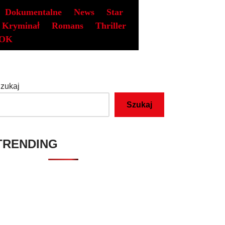
Dokumentalne
News
Star
Kryminał
Romans
Thriller
OK
zukaj
Szukaj
TRENDING