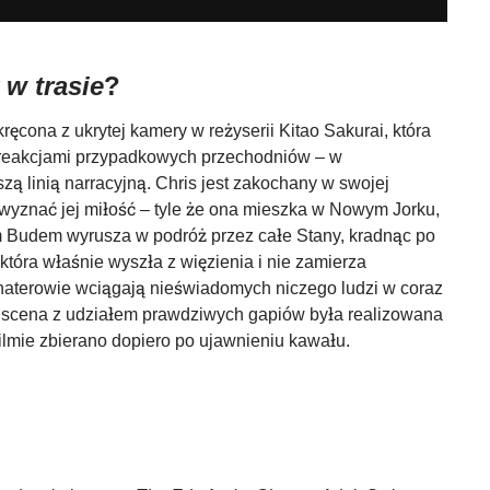
 w trasie
?
ręcona z ukrytej kamery w reżyserii Kitao Sakurai, która
i reakcjami przypadkowych przechodniów – w
jszą linią narracyjną. Chris jest zakochany w swojej
a wyznać jej miłość – tyle że ona mieszka w Nowym Jorku,
 Budem wyrusza w podróż przez całe Stany, kradnąc po
 która właśnie wyszła z więzienia i nie zamierza
ohaterowie wciągają nieświadomych niczego ludzi w coraz
a scena z udziałem prawdziwych gapiów była realizowana
filmie zbierano dopiero po ujawnieniu kawału.