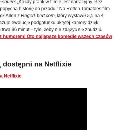
Esquire
: „Każdy prank w filmie jest narracyjny. Bez
 popycha historię do przodu.” Na Rotten Tomatoes film
ck Allen z
RogerEbert.com
, który wystawił 3,5 na 4
kazuje ewolucję podgatunku ukrytej kamery dzięki
trwa 86 minut – tyle, żeby nie zdążyć się znudzić.
 z humorem! Oto najlepsze komedie wszech czasów
 dostępni na Netflixie
 Netflixie