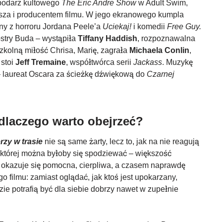
podarz kultowego
The Eric Andre Show
w Adult Swim,
usza i producentem filmu. W jego ekranowego kumpla
any z horroru Jordana Peele’a
Uciekaj!
i komedii
Free Guy.
iostry Buda – wystąpiła
Tiffany Haddish
, rozpoznawalna
Szkolną miłość Chrisa, Marię, zagrała
Michaela Conlin
,
 stoi
Jeff Tremaine
, współtwórca serii
Jackass
. Muzykę
 laureat Oscara za ścieżkę dźwiękową do
Czarnej
dlaczego warto obejrzeć?
rzy w trasie
nie są same żarty, lecz to, jak na nie reagują
– której można byłoby się spodziewać – większość
okazuje się pomocna, cierpliwa, a czasem naprawdę
o filmu: zamiast oglądać, jak ktoś jest upokarzany,
ie potrafią być dla siebie dobrzy nawet w zupełnie