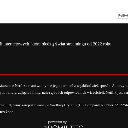
Polity
a
Netflix Świat
O nas – Netflixmania Polska
li internetowych, które śledzą świat streamingu od 2022 roku.
powiązana z Netflixem ani żadnym z jego partnerów w jakikolwiek sposób. Autorzy 
m trailery, zdjęcia i filmy, należą do ich odpowiednich właścicieli. Netflix jest 
dia Ltd, firmy zarejestrowanej w Wielkiej Brytanii (UK Company Number 7212256
trzeżone.