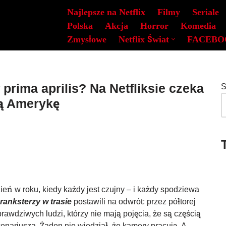
Najlepsze na Netflix
Filmy
Seriale
Polska
Akcja
Horror
Komedia
Zmysłowe
Netflix Świat
FACEBO
prima aprilis? Na Netfliksie czeka
S
łą Amerykę
ień w roku, kiedy każdy jest czujny – i każdy spodziewa
ranksterzy w trasie
postawili na odwrót: przez półtorej
prawdziwych ludzi, którzy nie mają pojęcia, że są częścią
enariusza. Żaden nie wiedział, że kamery pracują. A