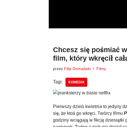
Przejdź
do
treści
Chcesz się pośmiać w 
film, który wkręcił ca
przez
Filip Domański
Filmy
Tagi:
KOMEDIA
Pierwszy dzień kwietnia to jedyny dz
się, że ktoś go wkręci. Twórcy filmu
P
godziny wciągają w fikcję dziesiątki 
nagrywek. Żaden z nich nie dostał sc