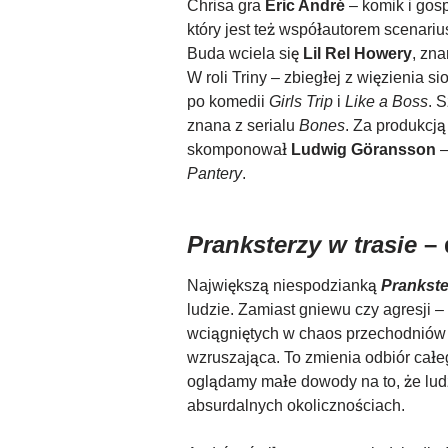
Chrisa gra
Eric André
– komik i gos
który jest też współautorem scenari
Buda wciela się
Lil Rel Howery
, zn
W roli Triny – zbiegłej z więzienia s
po komedii
Girls Trip
i
Like a Boss
. 
znana z serialu
Bones
. Za produkcją
skomponował
Ludwig Göransson
–
Pantery
.
Pranksterzy w trasie
– 
Największą niespodzianką
Prankste
ludzie. Zamiast gniewu czy agresji 
wciągniętych w chaos przechodniów 
wzruszająca. To zmienia odbiór całeg
oglądamy małe dowody na to, że ludz
absurdalnych okolicznościach.