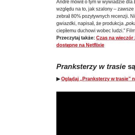
André mówił o tym w wywiadzie dla
względu na to, jak szalony – zawsze
zebrał 80% pozytywnych recenzji. Ni
gwiazdki, napisał, że produkcja „po
ciepłemu duchowi wobec ludzi.” Film 
Przeczytaj także:
Czas na wieczór
dostępne na Netflixie
Pranksterzy w trasie
są
▶
Oglądaj „Pranksterzy w trasie” na