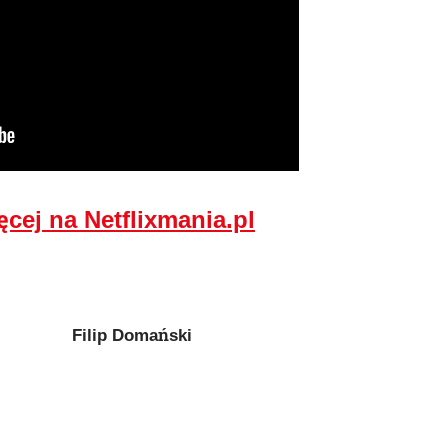
ęcej na Netflixmania.pl
Filip Domański