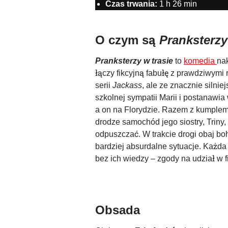
Czas trwania:
1 h 26 min
O czym są
Pranksterzy
Pranksterzy w trasie
to
komedia
nak
łączy fikcyjną fabułę z prawdziwym
serii
Jackass
, ale ze znacznie silnie
szkolnej sympatii Marii i postanawi
a on na Florydzie. Razem z kumplem
drodze samochód jego siostry, Triny,
odpuszczać. W trakcie drogi obaj b
bardziej absurdalne sytuacje. Każd
bez ich wiedzy – zgody na udział w 
Obsada