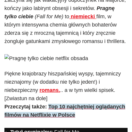
Zaczyna się jak wakacyjny odpoczynek na Majorce,
kończy jako labirynt obsesji i sekretów.
Pragnę
tylko ciebie
(Fall for Me)
to
niemiecki
film, w
którym intensywna chemia głównych bohaterów
zderza się z mroczną tajemnicą i który zręcznie
żongluje gatunkami zmysłowego romansu i thrillera.
Piękne krajobrazy hiszpańskiej wyspy, tajemniczy
nieznajomy (w dodatku nie tylko jeden!) i
niebezpieczny
romans.
.. a w tym wielki spisek.
[Zwiastun na dole]
Przeczytaj także:
Top 10 najchętniej oglądanych
filmów na Netflixie w Polsce