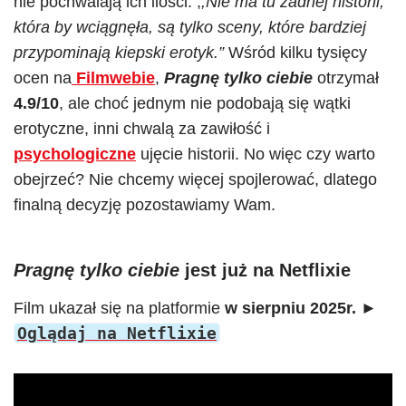
nie pochwalają ich ilości: ,
,Nie ma tu żadnej historii,
która by wciągnęła, są tylko sceny, które bardziej
przypominają kiepski erotyk.”
Wśród kilku tysięcy
ocen na
Filmwebie
,
Pragnę tylko ciebie
otrzymał
4.9/10
, ale choć jednym nie podobają się wątki
erotyczne, inni chwalą za zawiłość i
psychologiczne
ujęcie historii. No więc czy warto
obejrzeć? Nie chcemy więcej spojlerować, dlatego
finalną decyzję pozostawiamy Wam.
Pragnę tylko ciebie
jest już na Netflixie
Film ukazał się na platformie
w sierpniu 2025r.
►
Oglądaj na Netflixie