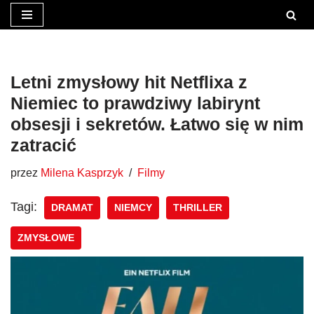
Przejdź
do
treści
Letni zmysłowy hit Netflixa z
Niemiec to prawdziwy labirynt
obsesji i sekretów. Łatwo się w nim
zatracić
przez
Milena Kasprzyk
Filmy
Tagi:
DRAMAT
NIEMCY
THRILLER
ZMYSŁOWE