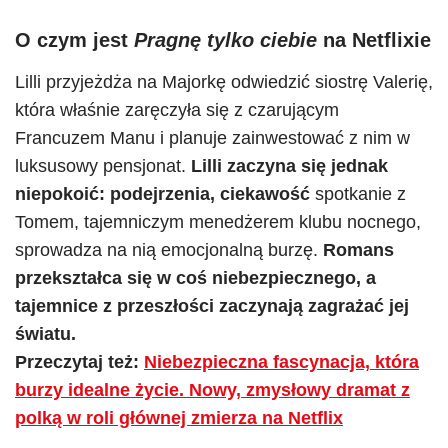
O czym jest
Pragnę tylko ciebie
na Netflixie
Lilli przyjeżdża na Majorkę odwiedzić siostrę Valerię,
która właśnie zaręczyła się z czarującym
Francuzem Manu i planuje zainwestować z nim w
luksusowy pensjonat.
Lilli zaczyna się jednak
niepokoić: podejrzenia, ciekawość
spotkanie z
Tomem, tajemniczym menedżerem klubu nocnego,
sprowadza na nią emocjonalną burzę.
Romans
przekształca się w coś niebezpiecznego, a
tajemnice z przeszłości zaczynają zagrażać jej
światu.
Przeczytaj też:
Niebezpieczna fascynacja, która
burzy idealne życie. Nowy, zmysłowy dramat z
polką w roli głównej zmierza na Netflix