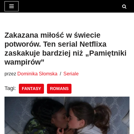
Przejdź
do
treści
Zakazana miłość w świecie
potworów. Ten serial Netflixa
zaskakuje bardziej niż „Pamiętniki
wampirów”
przez
Dominika Słomska
Seriale
Tagi:
FANTASY
ROMANS