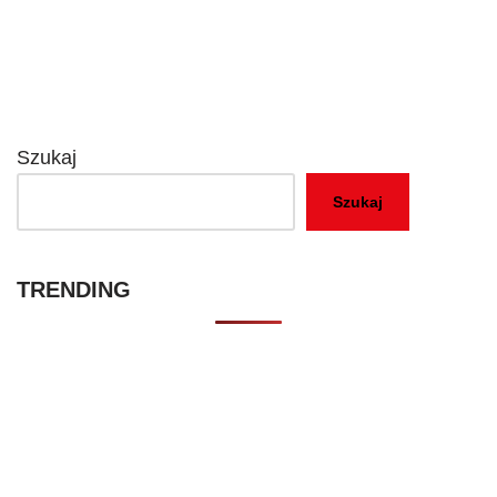
Szukaj
Szukaj
TRENDING
Kontakt – Netflixmania Polska
Netflix Świat
O nas – Netflixmania Polska