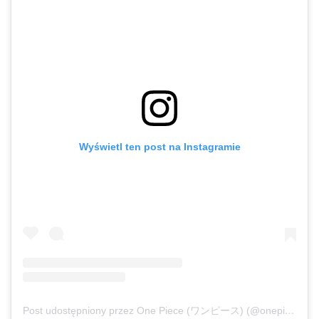
Wyświetl ten post na Instagramie
Post udostępniony przez One Piece (ワンピース) (@onepiecenetflix)