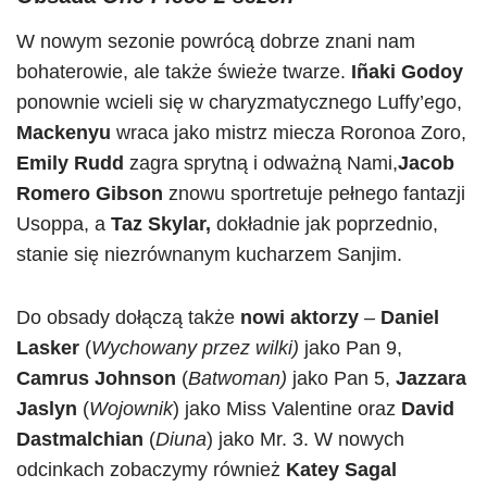
W nowym sezonie powrócą dobrze znani nam
bohaterowie, ale także świeże twarze.
Iñaki Godoy
ponownie wcieli się w charyzmatycznego Luffy’ego,
Mackenyu
wraca jako mistrz miecza Roronoa Zoro,
Emily Rudd
zagra sprytną i odważną Nami,
Jacob
Romero Gibson
znowu sportretuje pełnego fantazji
Usoppa, a
Taz Skylar,
dokładnie jak poprzednio,
stanie się niezrównanym kucharzem Sanjim.
Do obsady dołączą także
nowi aktorzy
–
Daniel
Lasker
(
Wychowany przez wilki)
jako Pan 9,
Camrus Johnson
(
Batwoman)
jako Pan 5,
Jazzara
Jaslyn
(
Wojownik
) jako Miss Valentine oraz
David
Dastmalchian
(
Diuna
) jako Mr. 3. W nowych
odcinkach zobaczymy również
Katey Sagal