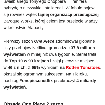
uwielbianego Tony’ego Choppera — renifera-
hybrydę o niezwykłej inteligencji. W fabule pojawi
się również wątek
tajnej organizacji przestępczej
Baroque Works, której celem jest przejęcie władzy
w królestwie Alabasty.
Pierwszy sezon
One Piece
zdominował globalne
listy przebojów Netflixa, gromadząc
37,8 miliona
wyświetleń
w mniej niż dwa tygodnie. Serial trafił
do
Top 10 w 93 krajach
i zajął pierwsze miejsce
w
46 z nich
. Z
95%
wynikiem
na
Rotten Tomatoes
,
okazał się ogromnym sukcesem. Na TikToku,
hashtag
#onepiecenetflix
przekroczył
4 miliardy
wyświetleń
.
Obsada
One Piece 2 sezon