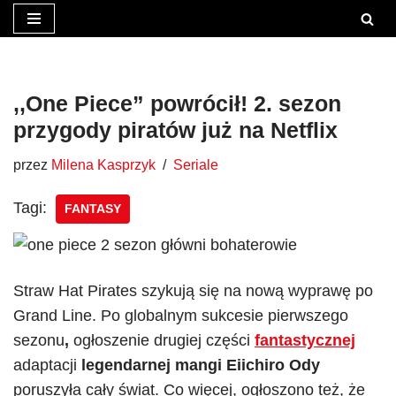
Przejdź
do
treści
,,One Piece” powrócił! 2. sezon
przygody piratów już na Netflix
przez
Milena Kasprzyk
Seriale
Tagi:
FANTASY
Straw Hat Pirates szykują się na nową wyprawę po
Grand Line. Po globalnym sukcesie pierwszego
sezonu
,
ogłoszenie drugiej części
fantastycznej
adaptacji
legendarnej mangi Eiichiro Ody
poruszyła cały świat. Co więcej, ogłoszono też, że