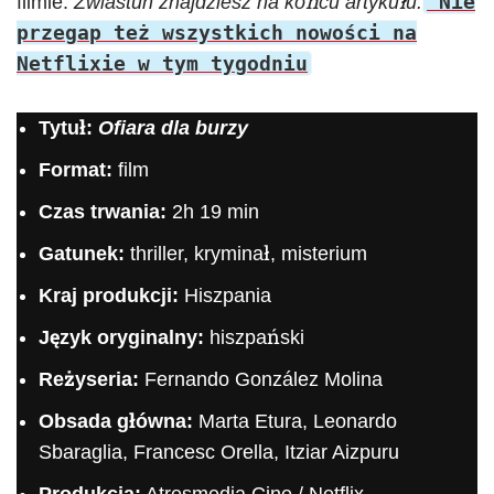
Nie
filmie.
Zwiastun znajdziesz na końcu artykułu.
przegap też wszystkich nowości na
Netflixie w tym tygodniu
Tytuł:
Ofiara dla burzy
Format:
film
Czas trwania:
2h 19 min
Gatunek:
thriller, kryminał, misterium
Kraj produkcji:
Hiszpania
Język oryginalny:
hiszpański
Reżyseria:
Fernando González Molina
Obsada główna:
Marta Etura, Leonardo
Sbaraglia, Francesc Orella, Itziar Aizpuru