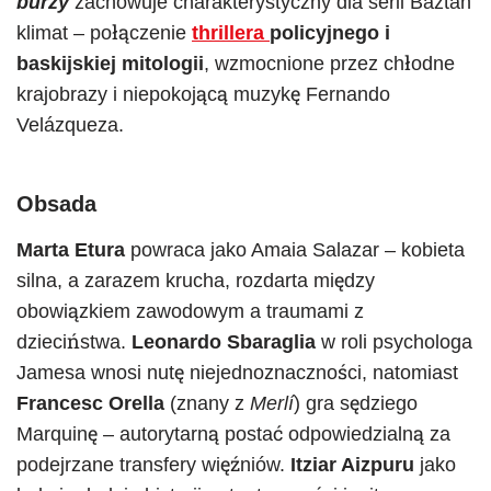
burzy
zachowuje charakterystyczny dla serii Baztán
klimat – połączenie
thrillera
policyjnego i
baskijskiej mitologii
, wzmocnione przez chłodne
krajobrazy i niepokojącą muzykę Fernando
Velázqueza.
Obsada
Marta Etura
powraca jako Amaia Salazar – kobieta
silna, a zarazem krucha, rozdarta między
obowiązkiem zawodowym a traumami z
dzieciństwa.
Leonardo Sbaraglia
w roli psychologa
Jamesa wnosi nutę niejednoznaczności, natomiast
Francesc Orella
(znany z
Merlí
) gra sędziego
Marquinę – autorytarną postać odpowiedzialną za
podejrzane transfery więźniów.
Itziar Aizpuru
jako