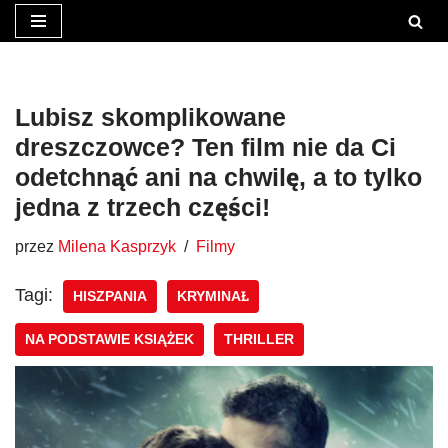
Przejdź
do
treści
Lubisz skomplikowane
dreszczowce? Ten film nie da Ci
odetchnąć ani na chwilę, a to tylko
jedna z trzech części!
przez
Milena Kasprzyk
Filmy
Tagi:
HISZPANIA
KRYMINAŁ
NA PODSTAWIE KSIĄŻEK
THRILLER