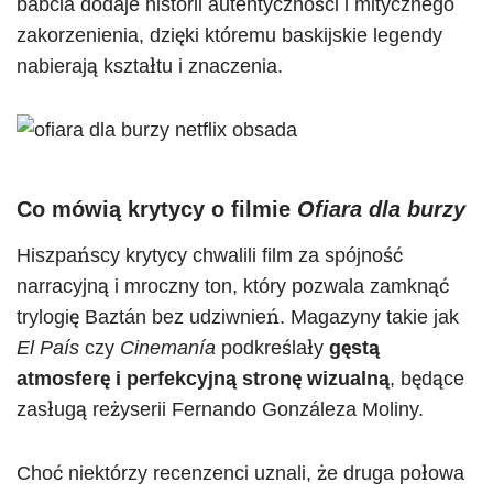
babcia dodaje historii autentyczności i mitycznego
zakorzenienia, dzięki któremu baskijskie legendy
nabierają kształtu i znaczenia.
Co mówią krytycy o filmie
Ofiara dla burzy
Hiszpańscy krytycy chwalili film za spójność
narracyjną i mroczny ton, który pozwala zamknąć
trylogię Baztán bez udziwnień. Magazyny takie jak
El País
czy
Cinemanía
podkreślały
gęstą
atmosferę i perfekcyjną stronę wizualną
, będące
zasługą reżyserii Fernando Gonzáleza Moliny.
Choć niektórzy recenzenci uznali, że druga połowa