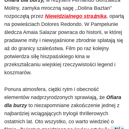
Ofiara dla burzy,
w reżyserii Fernando Gonzáleza
Moliny, zamyka mroczną sagę ,,Dolina Baztan”
rozpoczętą przez
Niewidzialnego strażnika
, opartą
na powieściach Dolores Redondo. W Pampelunie
śledcza Amaia Salazar powraca do historii, w której
pradawne mity i niewyjaśnione zbrodnie splatają się
aż do granicy szaleństwa. Film po raz kolejny
potwierdza siłę hiszpańskiego kina w
przekształcaniu wiejskiej rzeczywistości legend i
koszmarów.
Ponura atmosfera, ciężki rytm i obecność
elementów nadprzyrodzonych sprawiają, że
Ofiara
dla burzy
to niezapomniane zakończenie jednej z
najbardziej wciągających trylogii thrillerowych
ostatnich lat. Oto wszystko, co warto wiedzieć o