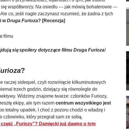
 się współtworzy. Na osiedlu — jak mówią bohaterowie —
 Ale co, jeśli nagle zaczynasz rozumieć, że żadna z tych
i w
Druga Furioza
?
[Recenzja]
jdują się spoilery dotyczące filmu Druga Furioza
!
urioza
?
le raczej sidequel, czyli rozwinięcie kilkuminutowych
iemal trzech godzin, dziejący się równolegle do
rspektywy. Widzimy znajome twarze: członków Furiozy,
resztę ekipy, ale tym razem
centrum wszystkiego jest
i po totalny upadek. I choć z pozoru chodzi o władzę i
o człowieku, który przegrał sam ze sobą.
 część ,,Furiozy”? Damięcki już dawno o tym