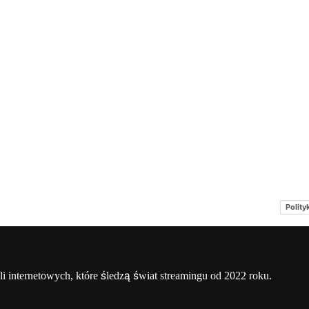
Polity
a
Netflix Świat
O nas – Netflixmania Polska
li internetowych, które śledzą świat streamingu od 2022 roku.