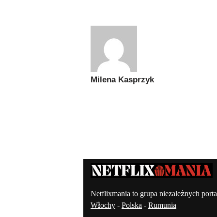
Milena Kasprzyk
Kontakt – Netflixmania Polsk
Netflixmania to grupa niezależnych porta
Włochy
-
Polska
-
Rumunia