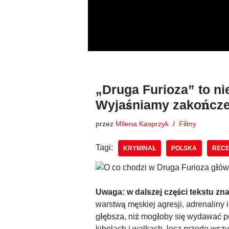
Przejdź
do
treści
„Druga Furioza” to ni
Wyjaśniamy zakończe
przez
Milena Kasprzyk
Filmy
Tagi:
KRYMINAŁ
POLSKA
RECE
Uwaga: w dalszej części tekstu zna
warstwą męskiej agresji, adrenaliny i 
głębsza, niż mogłoby się wydawać po
kibolach i walkach, lecz przede wszys