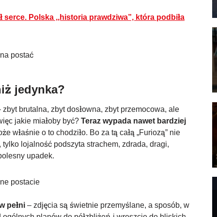
ł serce. Polska ,,historia prawdziwa”, która podbiła
iż jedynka?
– zbyt brutalna, zbyt dosłowna, zbyt przemocowa, ale
więc jakie miałoby być?
Teraz wypada nawet bardziej
że właśnie o to chodziło. Bo za tą całą „Furiozą” nie
 tylko lojalność podszyta strachem, zdrada, dragi,
, bolesny upadek.
 w pełni
– zdjęcia są świetnie przemyślane, a sposób, w
 ogólnych planów do półzbliżeń i wreszcie do bliskich