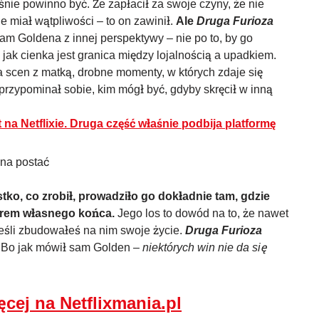
aśnie powinno być. Że zapłacił za swoje czyny, że nie
e miał wątpliwości – to on zawinił.
Ale
Druga Furioza
am Goldena z innej perspektywy – nie po to, by go
 jak cienka jest granica między lojalnością a upadkiem.
ka scen z matką, drobne momenty, w których zdaje się
przypominał sobie, kim mógł być, gdyby skręcił w inną
t na Netflixie. Druga część właśnie podbija platformę
tko, co zrobił, prowadziło go dokładnie tam, gdzie
torem własnego końca.
Jego los to dowód na to, że nawet
jeśli zbudowałeś na nim swoje życie.
Druga Furioza
. Bo jak mówił sam Golden –
niektórych win nie da się
ęcej na Netflixmania.pl