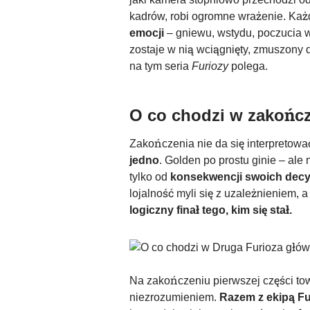
kadrów, robi ogromne wrażenie. Każd
emocji
– gniewu, wstydu, poczucia wi
zostaje w nią wciągnięty, zmuszony 
na tym seria
Furiozy
polega.
O co chodzi w zakońc
Zakończenia nie da się interpretować
jedno
. Golden po prostu ginie – ale
tylko od
konsekwencji swoich decy
lojalność myli się z uzależnieniem,
logiczny finał tego, kim się stał.
Na zakończeniu pierwszej części to
niezrozumieniem.
Razem z ekipą F