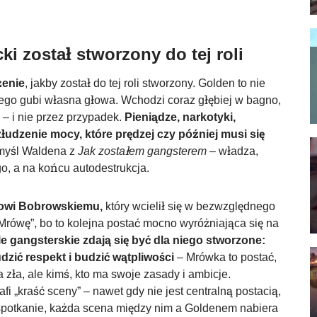
 został stworzony do tej roli
żenie
, jakby został do tej roli stworzony. Golden to nie
którego gubi własna głowa. Wchodzi coraz głębiej w bagno,
 – i nie przez przypadek.
Pieniądze, narkotyki,
łudzenie mocy, które prędzej czy później musi się
 myśl Waldena z
Jak zostałem gangsterem
– władza,
go, a na końcu autodestrukcja.
wi Bobrowskiemu,
który wcielił się w bezwzględnego
,,Mrówę”, bo to kolejna postać mocno wyróżniająca się na
e gangsterskie zdają się być dla niego stworzone:
dzić respekt i budzić wątpliwości
– Mrówka to postać,
la zła, ale kimś, kto ma swoje zasady i ambicje.
i „kraść sceny” – nawet gdy nie jest centralną postacią,
spotkanie, każda scena między nim a Goldenem nabiera