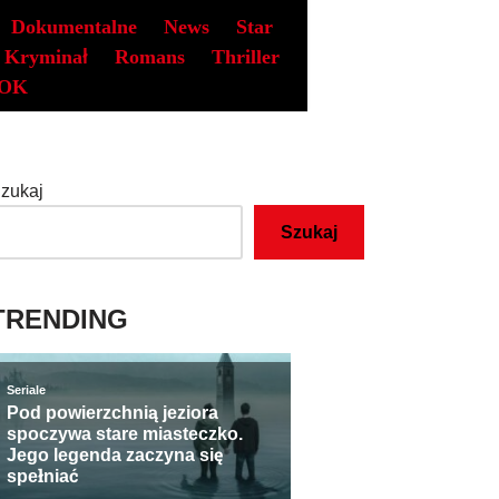
Dokumentalne
News
Star
Kryminał
Romans
Thriller
OK
zukaj
Szukaj
TRENDING