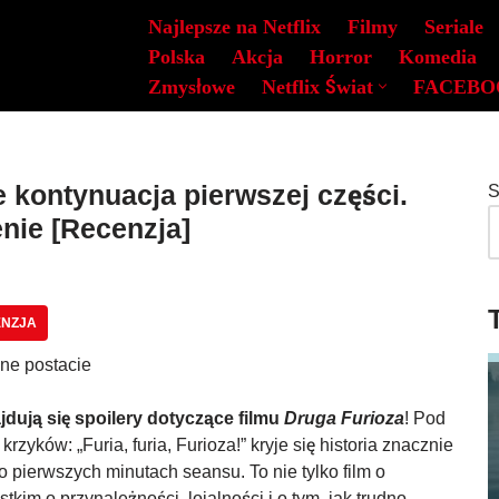
Najlepsze na Netflix
Filmy
Seriale
Polska
Akcja
Horror
Komedia
Zmysłowe
Netflix Świat
FACEBO
e kontynuacja pierwszej części.
S
nie [Recenzja]
NZJA
jdują się spoilery dotyczące filmu
Druga Furioza
! Pod
krzyków: „Furia, furia, Furioza!” kryje się historia znacznie
 pierwszych minutach seansu. To nie tylko film o
tkim o przynależności, lojalności i o tym, jak trudno