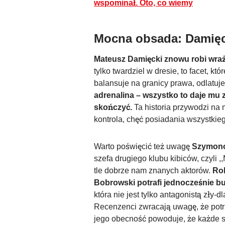
wspominał. Oto, co wiemy
Mocna obsada: Damięcki
Mateusz Damięcki znowu robi wra
tylko twardziel w dresie, to facet, 
balansuje na granicy prawa, odlat­uje
adrenalina – wszystko to daje mu z
skończyć.
Ta historia przywodzi na
kontrola, chęć posiadania wszystkie
Warto poświęcić też uwagę
Szymono
szefa drugiego klubu kibiców, czyli 
tle dobrze nam znanych aktorów.
Rol
Bobrowski potrafi jednocześnie bu
która nie jest tylko antagonistą zły-d
Recenzenci zwracają uwagę, że potraf
jego obecność powoduje, że każde 