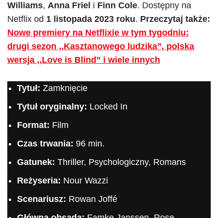
Williams
,
Anna Friel
i
Finn Cole
. Dostępny na
Netflix od
1 listopada 2023 roku
.
Przeczytaj także:
Nowe premiery na Netflixie w tym tygodniu:
drugi sezon ,,Kasztanowego ludzika”, polska
wersja ,,Love is Blind” i wiele innych
Tytuł:
Zamknięcie
Tytuł oryginalny:
Locked In
Format:
Film
Czas trwania:
96 min.
Gatunek:
Thriller, Psychologiczny, Romans
Reżyseria:
Nour Wazzi
Scenariusz:
Rowan Joffé
Główna obsada:
Famke Janssen, Rose