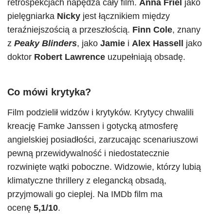
retrospekcjach napędza cały film.
Anna Friel
jako
pielęgniarka
Nicky
jest łącznikiem między
teraźniejszością a przeszłością.
Finn Cole
, znany
z
Peaky Blinders
, jako
Jamie
i
Alex Hassell
jako
doktor
Robert Lawrence
uzupełniają obsadę.
Co mówi krytyka?
Film podzielił widzów i krytyków. Krytycy chwalili
kreację Famke Janssen i gotycką atmosferę
angielskiej posiadłości, zarzucając scenariuszowi
pewną przewidywalność i niedostatecznie
rozwinięte wątki poboczne. Widzowie, którzy lubią
klimatyczne thrillery z elegancką obsadą,
przyjmowali go cieplej. Na IMDb film ma
ocenę
5,1/10
.