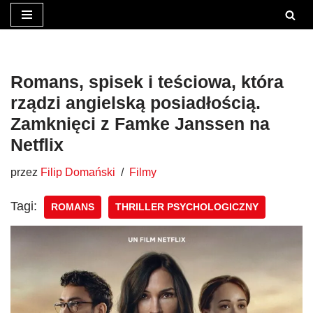
Przejdź
do
treści
Romans, spisek i teściowa, która
rządzi angielską posiadłością.
Zamknięci z Famke Janssen na
Netflix
przez
Filip Domański
Filmy
Tagi:
ROMANS
THRILLER PSYCHOLOGICZNY