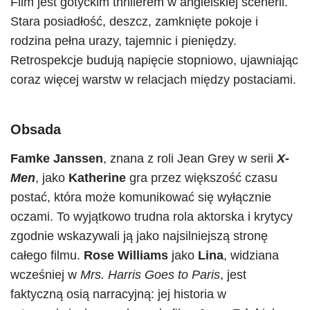
Film jest gotyckim thrillerem w angielskiej scenerii.
Stara posiadłość, deszcz, zamknięte pokoje i
rodzina pełna urazy, tajemnic i pieniędzy.
Retrospekcje budują napięcie stopniowo, ujawniając
coraz więcej warstw w relacjach między postaciami.
Obsada
Famke Janssen
, znana z roli Jean Grey w serii
X-
Men
, jako
Katherine
gra przez większość czasu
postać, która może komunikować się wyłącznie
oczami. To wyjątkowo trudna rola aktorska i krytycy
zgodnie wskazywali ją jako najsilniejszą stronę
całego filmu.
Rose Williams
jako
Lina
, widziana
wcześniej w
Mrs. Harris Goes to Paris
, jest
faktyczną osią narracyjną: jej historia w