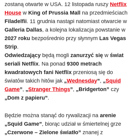
zostaną otwarte w USA. 12 listopada ruszy
Netflix
House
w
King of Prussia Mall
na przedmieściach
Filadelfii
. 11 grudnia nastąpi natomiast otwarcie w
Galleria Dallas
, a kolejna lokalizacja powstanie w
2027 roku
bezpośrednio przy słynnym
Las Vegas
Strip
.
Odwiedzający
będą mogli
zanurzyć się
w
świat
seriali Netflix
. Na ponad
9300 metrach
kwadratowych
fani Netflix
przeniosą się do
światów takich hitów jak
„
Wednesday
”
,
„
Squid
Game
”
,
„
Stranger Things
”
,
„Bridgerton”
czy
„Dom z papieru”
.
Będzie można stanąć do rywalizacji na
arenie
„Squid Game”
, biorąc udział w śmiertelnej grze
„Czerwone – Zielone światło”
znanej z