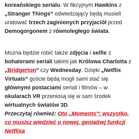
koreańskiego serialu
. W fikcyjnym
Hawkins
z
„Stranger Things”
odwiedzający będą musieli
uratować
trzech zaginionych przyjaciół
przed
Demogorgonem
z
równoległego świata
.
Można będzie robić także
zdjęcia
i
selfie
z
bohaterami seriali
takimi jak
Królowa Charlotta
z
„
Bridgerton
”
czy
Wednesday
. Dzięki
„Netflix
Virtuals”
goście będą mogli sami stać się
głównymi postaciami
seriali i filmów – w
okularach VR
przeniosą się w sam środek
wirtualnych światów 3D
.
Przeczytaj również:
Oto „Moments”: wszystko,
co musisz wiedzieć o nowej, genialnej funkcji
Netflixa