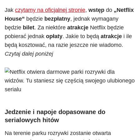
Jak
czytamy na oficjalnej stronie
,
wstęp
do
„Netflix
House”
będzie
bezpłatny
, jednak wymagany
będzie
bilet
. Za niektóre
atrakcje
Netflix będzie
pobierać jednak
opłaty
. Jakie to będą
atrakcje
i ile
będą kosztować, na razie jeszcze nie wiadomo.
Czytaj dalej poniżej
Jedzenie i napoje
dopasowane do
serialowych hitów
Na terenie parku rozrywki zostanie otwarta