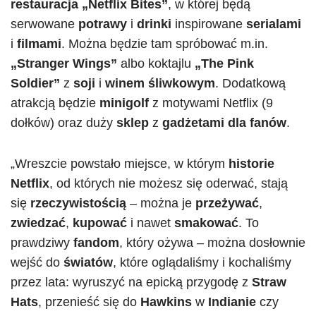
restauracja „Netflix Bites”
, w której będą
serwowane
potrawy
i
drinki
inspirowane
serialami
i
filmami
. Można będzie tam spróbować m.in.
„Stranger Wings”
albo koktajlu
„The Pink
Soldier”
z
soji
i
winem śliwkowym
. Dodatkową
atrakcją będzie
minigolf
z motywami Netflix (9
dołków) oraz duży
sklep
z
gadżetami dla fanów
.
„Wreszcie powstało miejsce, w którym
historie
Netflix
, od których nie możesz się oderwać, stają
się
rzeczywistością
– można je
przeżywać
,
zwiedzać
,
kupować
i nawet
smakować
. To
prawdziwy
fandom
, który ożywa – można dosłownie
wejść do
światów
, które oglądaliśmy i kochaliśmy
przez lata: wyruszyć na epicką przygodę z
Straw
Hats
, przenieść się do
Hawkins
w
Indianie
czy