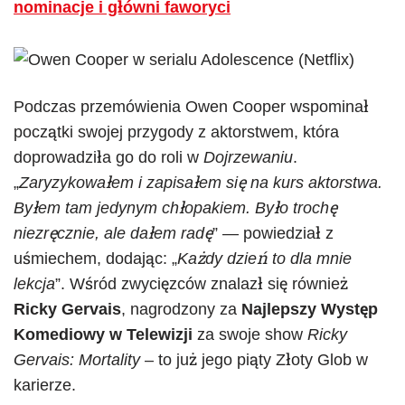
nominacje i główni faworyci
Podczas przemówienia Owen Cooper wspominał
początki swojej przygody z aktorstwem, która
doprowadziła go do roli w
Dojrzewaniu
.
„
Zaryzykowałem i zapisałem się na kurs aktorstwa.
Byłem tam jedynym chłopakiem. Było trochę
niezręcznie, ale dałem radę
” — powiedział z
uśmiechem, dodając: „
Każdy dzień to dla mnie
lekcja
”. Wśród zwycięzców znalazł się również
Ricky Gervais
, nagrodzony za
Najlepszy Występ
Komediowy w Telewizji
za swoje show
Ricky
Gervais: Mortality
– to już jego piąty Złoty Glob w
karierze.