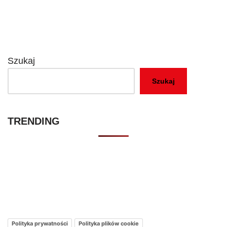
Szukaj
Szukaj
TRENDING
Kontakt – Netflixmania Polska
Netflix Świat
O nas – Netflixmania Polska
Polityka prywatności
Polityka plików cookie