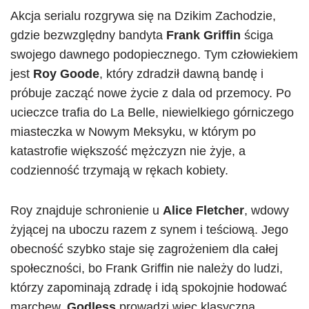
Akcja serialu rozgrywa się na Dzikim Zachodzie,
gdzie bezwzględny bandyta
Frank Griffin
ściga
swojego dawnego podopiecznego. Tym człowiekiem
jest
Roy Goode
, który zdradził dawną bandę i
próbuje zacząć nowe życie z dala od przemocy. Po
ucieczce trafia do La Belle, niewielkiego górniczego
miasteczka w Nowym Meksyku, w którym po
katastrofie większość mężczyzn nie żyje, a
codzienność trzymają w rękach kobiety.
Roy znajduje schronienie u
Alice Fletcher
, wdowy
żyjącej na uboczu razem z synem i teściową. Jego
obecność szybko staje się zagrożeniem dla całej
społeczności, bo Frank Griffin nie należy do ludzi,
którzy zapominają zdradę i idą spokojnie hodować
marchew.
Godless
prowadzi więc klasyczną