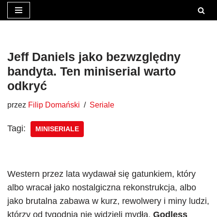
Przejdź
do
treści
Jeff Daniels jako bezwzględny
bandyta. Ten miniserial warto
odkryć
przez
Filip Domański
Seriale
Tagi:
MINISERIALE
Western przez lata wydawał się gatunkiem, który
albo wracał jako nostalgiczna rekonstrukcja, albo
jako brutalna zabawa w kurz, rewolwery i miny ludzi,
którzy od tygodnia nie widzieli mydła.
Godless