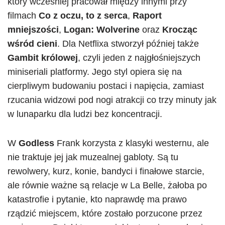
który wcześniej pracował między innymi przy
filmach
Co z oczu, to z serca
,
Raport
mniejszości
,
Logan: Wolverine
oraz
Krocząc
wśród cieni
. Dla Netflixa stworzył później także
Gambit królowej
, czyli jeden z najgłośniejszych
miniseriali platformy. Jego styl opiera się na
cierpliwym budowaniu postaci i napięcia, zamiast
rzucania widzowi pod nogi atrakcji co trzy minuty jak
w lunaparku dla ludzi bez koncentracji.
W
Godless
Frank korzysta z klasyki westernu, ale
nie traktuje jej jak muzealnej gabloty. Są tu
rewolwery, kurz, konie, bandyci i finałowe starcie,
ale równie ważne są relacje w La Belle, żałoba po
katastrofie i pytanie, kto naprawdę ma prawo
rządzić miejscem, które zostało porzucone przez