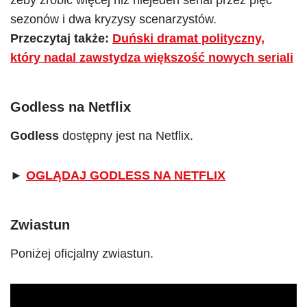
żeby zrobić więcej niż niejeden serial przez pięć
sezonów i dwa kryzysy scenarzystów.
Przeczytaj także:
Duński dramat polityczny,
który nadal zawstydza większość nowych seriali
Godless
na Netflix
Godless
dostępny jest na Netflix.
►
OGLĄDAJ GODLESS NA NETFLIX
Zwiastun
Poniżej oficjalny zwiastun.