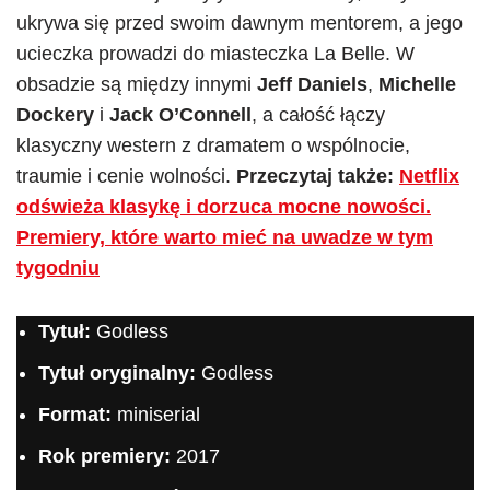
ukrywa się przed swoim dawnym mentorem, a jego
ucieczka prowadzi do miasteczka La Belle. W
obsadzie są między innymi
Jeff Daniels
,
Michelle
Dockery
i
Jack O’Connell
, a całość łączy
klasyczny western z dramatem o wspólnocie,
traumie i cenie wolności.
Przeczytaj także:
Netflix
odświeża klasykę i dorzuca mocne nowości.
Premiery, które warto mieć na uwadze w tym
tygodniu
Tytuł:
Godless
Tytuł oryginalny:
Godless
Format:
miniserial
Rok premiery:
2017