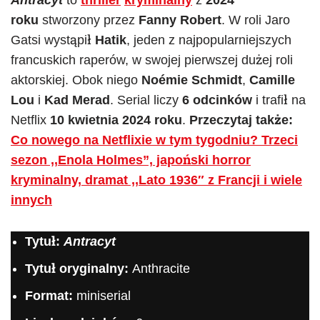
Antracyt
to
thriller
kryminalny
z
2024
roku
stworzony przez
Fanny Robert
. W roli Jaro
Gatsi wystąpił
Hatik
, jeden z najpopularniejszych
francuskich raperów, w swojej pierwszej dużej roli
aktorskiej. Obok niego
Noémie Schmidt
,
Camille
Lou
i
Kad Merad
. Serial liczy
6 odcinków
i trafił na
Netflix
10 kwietnia 2024 roku
.
Przeczytaj także:
Co nowego na Netflixie w tym tygodniu? Trzeci
sezon ,,Enola Holmes”, japoński horror
kryminalny, dramat ,,Lato 1936″ z Francji i wiele
innych
Tytuł:
Antracyt
Tytuł oryginalny:
Anthracite
Format:
miniserial