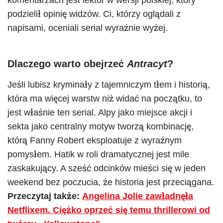
komentarzach jest lektor w wersji polskiej, który
podzielił opinię widzów. Ci, którzy oglądali z
napisami, oceniali serial wyraźnie wyżej.
Dlaczego warto obejrzeć
Antracyt
?
Jeśli lubisz kryminały z tajemniczym tłem i historią,
która ma więcej warstw niż widać na początku, to
jest właśnie ten serial. Alpy jako miejsce akcji i
sekta jako centralny motyw tworzą kombinację,
którą Fanny Robert eksploatuje z wyraźnym
pomysłem. Hatik w roli dramatycznej jest mile
zaskakujący. A sześć odcinków mieści się w jeden
weekend bez poczucia, że historia jest przeciągana.
Przeczytaj także:
Angelina Jolie zawładnęła
Netflixem. Ciężko oprzeć się temu thrillerowi od