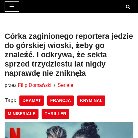
Przejdź
do
treści
Córka zaginionego reportera jedzie
do górskiej wioski, żeby go
znaleźć. I odkrywa, że sekta
sprzed trzydziestu lat nigdy
naprawdę nie zniknęła
przez
Filip Domański
Seriale
Tagi:
DRAMAT
FRANCJA
KRYMINAŁ
MINISERIALE
THRILLER