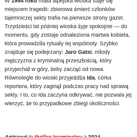
W
1994 roku
mała alpejska wioska staje się
miejscem tragedii: zbiorowa śmierć członków
tajemniczej sekty trafia na pierwsze strony gazet.
Trzydzieści lat później wioska żyje spokojnie — do
momentu, gdy zostaje odnaleziona martwa kobieta,
która prowadziła rytuały tej wspólnoty. Szybko
znajduje się podejrzany:
Jaro Gatsi
, młody
mężczyzna z kryminalną przeszłością, który
przyjechał w góry, żeby zacząć od nowa.
Równolegle do wioski przyjeżdża
Ida
, córka
reportera, który zaginął podczas pracy nad sprawą
sekty. I to, co Ida zaczyna odkrywać, nie pozwala jej
wierzyć, że to przypadkowe zbiegi okoliczności.