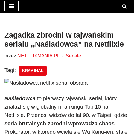
Przejdź
do
treści
Zagadka zbrodni w tajwańskim
serialu ,,Naśladowca” na Netflixie
przez
NETFLIXMANIA.PL
Seriale
Tagi:
KRYMINAŁ
Naśladowca
to pierwszy tajwański serial, który
znalazł się w globalnym rankingu Top 10 na
Netflixie. Przenosi widzów do lat 90. w Taipei, gdzie
seria brutalnych zbrodni wprowadza chaos
.
Prokurator, w którego wciela się Wu Kang-jen, staje