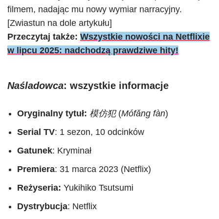
filmem, nadając mu nowy wymiar narracyjny.
[Zwiastun na dole artykułu]
Przeczytaj także:
Wszystkie nowości na Netflixie
w lipcu 2025: nadchodzą prawdziwe hity!
Naśladowca
: wszystkie informacje
Oryginalny tytuł:
模仿犯
(
Mófǎng fàn
)
Serial TV
: 1 sezon, 10 odcinków
Gatunek
: Kryminał
Premiera
: 31 marca 2023 (Netflix)
Reżyseria:
Yukihiko Tsutsumi
Dystrybucja
: Netflix