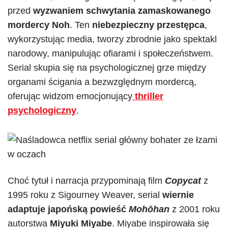
przed
wyzwaniem schwytania zamaskowanego
mordercy Noh
. Ten
niebezpieczny przestępca
,
wykorzystując media, tworzy zbrodnie jako spektakl
narodowy, manipulując ofiarami i społeczeństwem.
Serial skupia się na psychologicznej grze między
organami ścigania a bezwzględnym mordercą,
oferując widzom emocjonujący
thriller
psychologiczny
.
Choć tytuł i narracja przypominają film
Copycat
z
1995 roku z Sigourney Weaver, serial
wiernie
adaptuje japońską powieść
Mohōhan
z 2001 roku
autorstwa
Miyuki Miyabe
. Miyabe inspirowała się