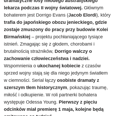
dramatyczne losy młodego australijskiego
lekarza podczas II wojny światowej.
Głównym
bohaterem jest Dorrigo Evans (
Jacob Elordi
), który
trafia do japońskiego obozu jenieckiego, gdzie
zostaje zmuszony do pracy przy budowie Kolei
Birmańskiej
– projektu pochłaniającego tysiące
istnień. Zmagając się z głodem, chorobami i
brutalnością strażników,
Dorrigo walczy o
zachowanie człowieczeństwa i nadziei.
Wspomnienia o
ukochanej kobiecie
z czasów
sprzed wojny stają się dla niego jedynym światłem
w ciemności. Serial łączy
osobiste dramaty z
szerszym tłem historycznym
, pokazując traumę,
miłość i odkupienie. W roli partnerki bohatera
występuje Odessa Young.
Pierwszy z pięciu
odcinków miał premierę 1 maja, kolejne będą