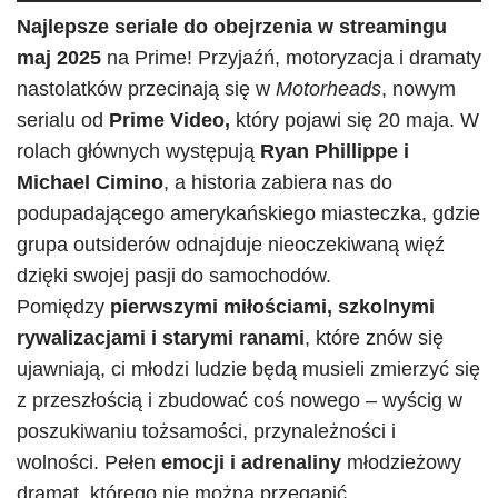
Najlepsze seriale do obejrzenia w streamingu
maj 2025
na Prime! Przyjaźń, motoryzacja i dramaty
nastolatków przecinają się w
Motorheads
, nowym
serialu od
Prime Video,
który pojawi się 20 maja. W
rolach głównych występują
Ryan Phillippe i
Michael Cimino
, a historia zabiera nas do
podupadającego amerykańskiego miasteczka, gdzie
grupa outsiderów odnajduje nieoczekiwaną więź
dzięki swojej pasji do samochodów.
Pomiędzy
pierwszymi miłościami, szkolnymi
rywalizacjami i starymi ranami
, które znów się
ujawniają, ci młodzi ludzie będą musieli zmierzyć się
z przeszłością i zbudować coś nowego – wyścig w
poszukiwaniu tożsamości, przynależności i
wolności. Pełen
emocji i adrenaliny
młodzieżowy
dramat, którego nie można przegapić.