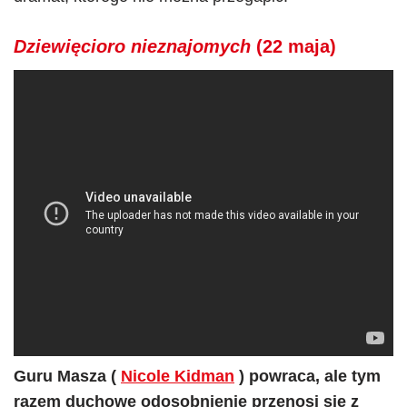
Dziewięcioro nieznajomych
(22 maja)
Guru Masza (
Nicole Kidman
) powraca, ale tym
razem duchowe odosobnienie przenosi się z