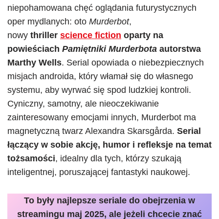
niepohamowana chęć oglądania futurystycznych
oper mydlanych: oto
Murderbot
,
nowy
thriller
science fiction
oparty na
powieściach
Pamiętniki Murderbota
autorstwa
Marthy Wells
. Serial opowiada o niebezpiecznych
misjach androida, który włamał się do własnego
systemu, aby wyrwać się spod ludzkiej kontroli.
Cyniczny, samotny, ale nieoczekiwanie
zainteresowany emocjami innych, Murderbot ma
magnetyczną twarz Alexandra Skarsgårda.
Serial
łączący w sobie akcję, humor i refleksje na temat
tożsamości
, idealny dla tych, którzy szukają
inteligentnej, poruszającej fantastyki naukowej.
To były najlepsze seriale do obejrzenia w
streamingu maj 2025, ale jeżeli chcecie znać