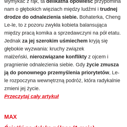
wymykać z rąk, ta
delikatna opowieść
przypomina
nam o głębokich więziach między ludźmi i
trudnej
drodze do odnalezienia siebie.
Bohaterka, Cheng
Le-le, to z pozoru zwykła kobieta balansująca
między pracą komika a sprzedawczyni na pół etatu.
Jednak
za jej szerokim uśmiechem
kryją się
głębokie wyzwania: kruchy związek
małżeński,
nierozwiązane konflikty
z ojcem i
pragnienie odnalezienia siebie. Gdy
życie zmusza
ją do ponownego przemyślenia priorytetów
, Le-
le rozpoczyna wewnętrzną podróż, która radykalnie
zmieni jej życie.
Przeczytaj cały artykuł
MAX