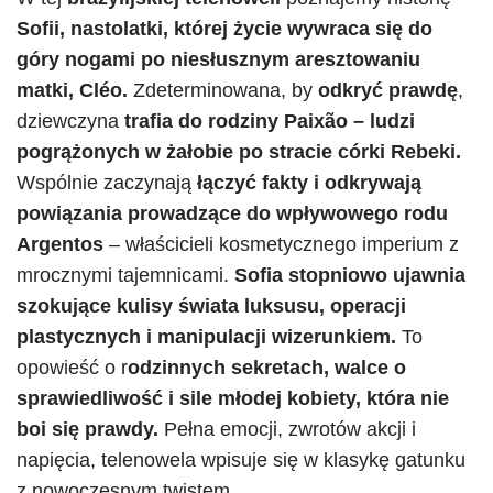
Sofii, nastolatki, której życie wywraca się do
góry nogami po niesłusznym aresztowaniu
matki, Cléo.
Zdeterminowana, by
odkryć prawdę
,
dziewczyna
trafia do rodziny Paixão – ludzi
pogrążonych w żałobie po stracie córki Rebeki.
Wspólnie zaczynają
łączyć fakty i odkrywają
powiązania prowadzące do wpływowego rodu
Argentos
– właścicieli kosmetycznego imperium z
mrocznymi tajemnicami.
Sofia stopniowo ujawnia
szokujące kulisy świata luksusu, operacji
plastycznych i manipulacji wizerunkiem.
To
opowieść o r
odzinnych sekretach, walce o
sprawiedliwość i sile młodej kobiety, która nie
boi się prawdy.
Pełna emocji, zwrotów akcji i
napięcia, telenowela wpisuje się w klasykę gatunku
z nowoczesnym twistem.