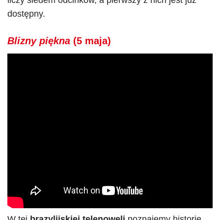
liczy siedem odcinków, a pierwszy z nich jest już
dostępny.
Blizny piękna
(5 maja)
W tej
brazylijskiej telenoweli
poznajemy historię