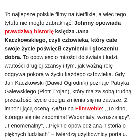
To najlepsze polskie filmy na Netflixie, a więc tego
tytułu nie mogło zabraknąć!
Johnny opowiada
prawdziwą historię
księdza Jana
Kaczkowskiego, czyli człowieka, który całe
swoje życie poświęcił czynieniu i głoszeniu
dobra.
To opowieść o miłości do świata i ludzi,
wartości drugiej szansy i tym, jak ważną rolę
odgrywa pokora w życiu każdego człowieka. Gdy
Jan Kaczkowski (Dawid Ogrodnik) poznaje Patryka
Galewskiego (Piotr Trojan), który ma za sobą trudną
przeszłość, życie obojga zmienia się na zawsze. Z
imponującą oceną
7,6/10
na
Filmwebie
: ,,To kino,
którego się nie zapomina! Wspaniały, wzruszający”,
,,Fenomenalny”, ,,Pięknie opowiedziana historia o
pięknych ludziach” – twierdzą użytkownicy portalu.