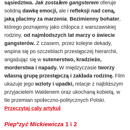
sąsiedztwa.
Jak zostałem gangsterem
oferuje
solidną
dawkę emocji,
ale i
refleksji nad ceną,
jaką płacimy za marzenia
.
Bezimienny bohater
,
którego poznajemy jako chłopca z warszawskiej
rodziny,
od najmłodszych lat marzy o świecie
gangsterów.
Z czasem, przez kolejne dekady,
wspina się po szczeblach przestępczej hierarchii,
angażując się w
sutenerstwo, kradzieże,
morderstwa i napady.
W międzyczasie
tworzy
własną grupę przestępczą i zakłada rodzinę.
Film
ukazuje jego
wzloty i upadki,
relacje z najbliższym
przyjacielem Waldenem oraz ukochaną kobietą, w
tle przemian społeczno-politycznych Polski.
Przeczytaj cały artykuł
Piep*zyć Mickiewicza
1 i 2