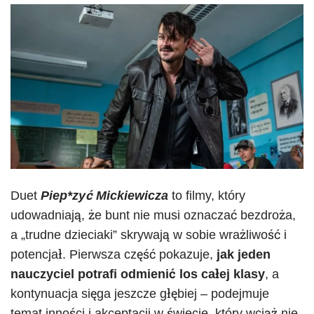
Duet
Piep*zyć Mickiewicza
to filmy, który
udowadniają, że bunt nie musi oznaczać bezdroża,
a „trudne dzieciaki” skrywają w sobie wrażliwość i
potencjał. Pierwsza część pokazuje,
jak jeden
nauczyciel potrafi odmienić los całej klasy
, a
kontynuacja sięga jeszcze głębiej – podejmuje
temat inności i akceptacji w świecie, który wciąż nie