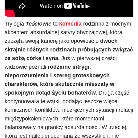
Trylogia
Teściowie
to
komedia
rodzinna z mocnym
akcentem absurdalnej satyry obyczajowej, która
zaczęła swoją karierę jako opowieść o
dwóch
skrajnie różnych rodzinach próbujących związać
ze sobą córkę i syna.
Już w pierwszej części
widzowie poznali
rodzinne intrygi,
nieporozumienia i szereg groteskowych
charakterów, które skutecznie mieszały w
spokojnym dotąd życiu bohaterów.
Druga część
kontynuowała te wątki, dodając jeszcze więcej
komicznych konfliktów, niezręcznych sytuacji i relacji
międzypokoleniowych, które momentami
balansowały na granicy absurdalności. W trzeciej,
która jest najlepiej ocenianą ze wszystkich, nie