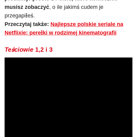
musisz zobaczyć
, o ile jakimś cudem je
przegapiłeś.
Przeczytaj także:
Najlepsze polskie seriale na
Netflixie: perełki w rodzimej kinematografii
Teściowie
1,2 i 3