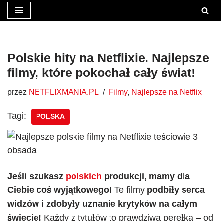
Przejdź
do
treści
Polskie hity na Netflixie. Najlepsze
filmy, które pokochał cały świat!
przez
NETFLIXMANIA.PL
Filmy
,
Najlepsze na Netflix
Tagi:
POLSKA
Jeśli szukasz
polskich
produkcji, mamy dla
Ciebie coś wyjątkowego!
Te filmy
podbiły serca
widzów i zdobyły uznanie krytyków na całym
świecie!
Każdy z tytułów to prawdziwa perełka – od