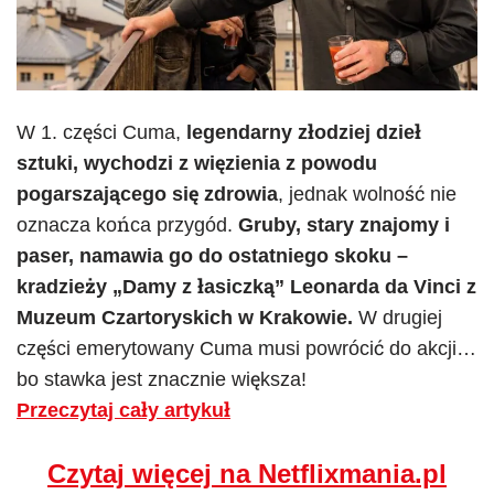
W 1. części Cuma,
legendarny złodziej dzieł
sztuki, wychodzi z więzienia z powodu
pogarszającego się zdrowia
, jednak wolność nie
oznacza końca przygód.
Gruby, stary znajomy i
paser, namawia go do ostatniego skoku –
kradzieży „Damy z łasiczką” Leonarda da Vinci z
Muzeum Czartoryskich w Krakowie.
W drugiej
części emerytowany Cuma musi powrócić do akcji…
bo stawka jest znacznie większa!
Przeczytaj cały artykuł
Czytaj więcej na Netflixmania.pl