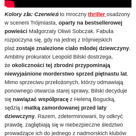
Kolory zła: Czerwień
to mroczny
thriller
osadzony
w scenerii Trójmiasta,
oparty na bestsellerowej
powieści
Małgorzaty Oliwii Sobczak. Fabuła
rozpoczyna się, gdy na jednej z trójmiejskich
plaż
zostaje znalezione ciało młodej dziewczyny
.
Ambitny prokurator Leopold Bilski dostrzega,
że
okoliczności tej zbrodni przypominają
niewyjaśnione morderstwo sprzed piętnastu lat
.
Mimo sprzeciwu przełożonych, którzy odmawiają
ponownego otwarcia starej sprawy, Bilski decyduje
się
nawiązać współpracę
z Heleną Bogucką,
sędzią i
matką zamordowanej przed laty
dziewczyny
. Razem, zdeterminowani, by odkryć
prawdę, zagłębiają się w niebezpieczne śledztwo
prowadzące ich do jednego z nadmorskich klubów