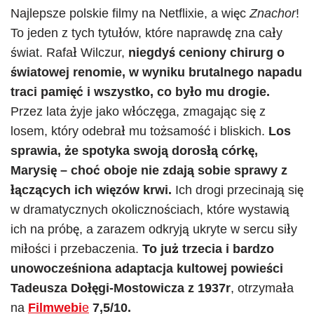
Najlepsze polskie filmy na Netflixie, a więc
Znachor
!
To jeden z tych tytułów, które naprawdę zna cały
świat. Rafał Wilczur,
niegdyś ceniony chirurg o
światowej renomie, w wyniku brutalnego napadu
traci pamięć i wszystko, co było mu drogie.
Przez lata żyje jako włóczęga, zmagając się z
losem, który odebrał mu tożsamość i bliskich.
Los
sprawia, że spotyka swoją dorosłą córkę,
Marysię – choć oboje nie zdają sobie sprawy z
łączących ich więzów krwi.
Ich drogi przecinają się
w dramatycznych okolicznościach, które wystawią
ich na próbę, a zarazem odkryją ukryte w sercu siły
miłości i przebaczenia.
To już trzecia i bardzo
unowocześniona adaptacja kultowej powieści
Tadeusza Dołęgi-Mostowicza z 1937r
, otrzymała
na
Filmwebi
e
7,5/10.