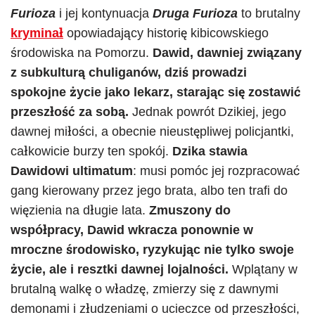
Furioza
i jej kontynuacja
Druga Furioza
to brutalny
kryminał
opowiadający historię kibicowskiego
środowiska na Pomorzu.
Dawid, dawniej związany
z subkulturą chuliganów, dziś prowadzi
spokojne życie jako lekarz, starając się zostawić
przeszłość za sobą.
Jednak powrót Dzikiej, jego
dawnej miłości, a obecnie nieustępliwej policjantki,
całkowicie burzy ten spokój.
Dzika stawia
Dawidowi ultimatum
: musi pomóc jej rozpracować
gang kierowany przez jego brata, albo ten trafi do
więzienia na długie lata.
Zmuszony do
współpracy, Dawid wkracza ponownie w
mroczne środowisko, ryzykując nie tylko swoje
życie, ale i resztki dawnej lojalności.
Wplątany w
brutalną walkę o władzę, zmierzy się z dawnymi
demonami i złudzeniami o ucieczce od przeszłości,