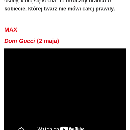
osoby, którą się kocha. To
mroczny dramat o
kobiecie, której twarz nie mówi całej prawdy.
MAX
Dom Gucci
(2 maja)