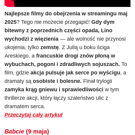
Najlepsze filmy do obejrzenia w streamingu maj
2025
? Tego nie możecie przegapić!
Gdy dym
bitewny z poprzednich części opada, Lino
wychodzi z więzienia
— ale wolność nie przynosi
ukojenia, tylko
zemstę
. Z Julią u boku ściga
Areskiego, a
francuskie drogi znów płoną w
wybuchach, pogoni i zdradliwych sojuszach.
To
film, gdzie
akcja pulsuje jak serce po wyścigu
, a
dramaty są
osobiste i bolesne.
Finał trylogii
zamyka krąg gniewu i sprawiedliwości
w tym
thrillerze akcji, który łączy szaleństwo ulic z
dramatem serca.
Przeczytaj cały artykuł
Babcie
(9 maja)