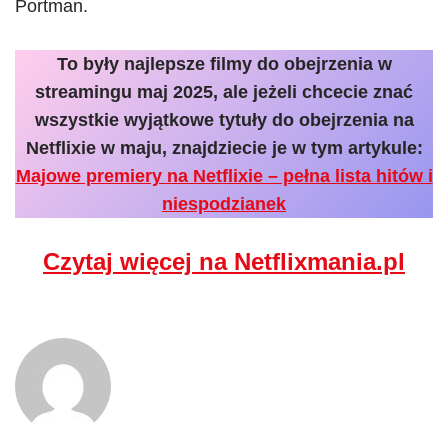
Portman.
To były najlepsze filmy do obejrzenia w
streamingu maj 2025, ale jeżeli chcecie znać
wszystkie wyjątkowe tytuły do obejrzenia na
Netflixie w maju, znajdziecie je w tym artykule:
Majowe premiery na Netflixie – pełna lista hitów i
niespodzianek
Czytaj więcej na Netflixmania.pl