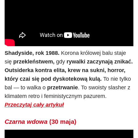
Shadyside, rok 1988.
Korona królowej balu staje
się
przekleństwem,
gdy
rywalki zaczynają znikać.
Outsiderka kontra elita, krew na sukni, horror,
który czai się pod dyskotekową kulą.
To nie tylko
bal — to walka o
przetrwanie
. To swoisty slasher z
klimatem retro i feministycznym pazurem.
Przeczytaj cały artykuł
Czarna wdowa
(30 maja)