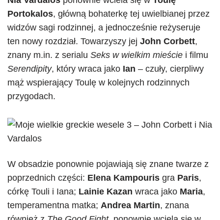
Nia Vardalos
ponownie wciela się w
Toulę
Portokalos
, główną bohaterkę tej uwielbianej przez
widzów sagi rodzinnej, a jednocześnie reżyseruje
ten nowy rozdział. Towarzyszy jej
John Corbett
,
znany m.in. z serialu
Seks w wielkim mieście
i filmu
Serendipity
, który wraca jako
Ian
– czuły, cierpliwy
mąż wspierający Toulę w kolejnych rodzinnych
przygodach.
W obsadzie ponownie pojawiają się znane twarze z
poprzednich części:
Elena Kampouris
gra
Paris
,
córkę Touli i Iana;
Lainie Kazan
wraca jako
Maria
,
temperamentna matka;
Andrea Martin
, znana
również z
The Good Fight
, ponownie wciela się w