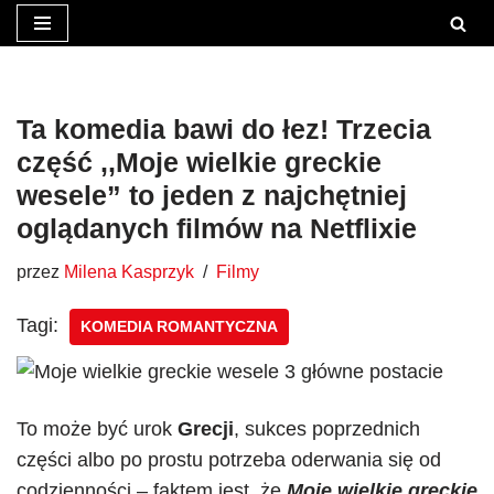
Przejdź
do
treści
Ta komedia bawi do łez! Trzecia
część ,,Moje wielkie greckie
wesele” to jeden z najchętniej
oglądanych filmów na Netflixie
przez
Milena Kasprzyk
Filmy
Tagi:
KOMEDIA ROMANTYCZNA
To może być urok
Grecji
, sukces poprzednich
części albo po prostu potrzeba oderwania się od
codzienności – faktem jest, że
Moje wielkie greckie