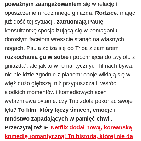
poważnym zaangażowaniem
się w relację i
opuszczeniem rodzinnego gniazda.
Rodzice
, mając
już dość tej sytuacji,
zatrudniają Paulę
,
konsultantkę specjalizującą się w pomaganiu
dorosłym facetom wreszcie stanąć na własnych
nogach. Paula zbliża się do Tripa z zamiarem
rozkochania go w sobie
i popchnięcia do „wylotu z
gniazda”, ale jak to w romantycznych filmach bywa,
nic nie idzie zgodnie z planem: oboje wikłają się w
więź dużo głębszą, niż przypuszczali. Wśród
słodkich momentów i komediowych scen
wybrzmiewa pytanie: czy Trip zdoła pokonać swoje
lęki?
To film, który łączy śmiech, emocje i
mnóstwo zapadających w pamięć chwil
.
Przeczytaj też ►
Netflix dodał nową, koreańską
komedię romantyczną! To historia, której nie da