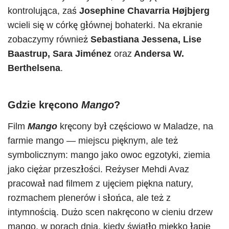
kontrolująca, zaś
Josephine Chavarria Højbjerg
wcieli się w córkę głównej bohaterki. Na ekranie
zobaczymy również
Sebastiana Jessena, Lise
Baastrup, Sara Jiménez
oraz
Andersa W.
Berthelsena
.
Gdzie kręcono
Mango
?
Film
Mango
kręcony był częściowo w Maladze, na
farmie mango — miejscu pięknym, ale też
symbolicznym: mango jako owoc egzotyki, ziemia
jako ciężar przeszłości. Reżyser Mehdi Avaz
pracował nad filmem z ujęciem piękna natury,
rozmachem plenerów i słońca, ale też z
intymnością. Dużo scen nakręcono w cieniu drzew
mango, w porach dnia, kiedy światło miękko łapie