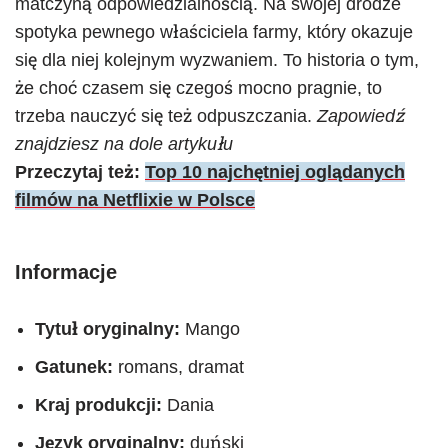
matczyną odpowiedzialnością. Na swojej drodze
spotyka pewnego właściciela farmy, który okazuje
się dla niej kolejnym wyzwaniem. To historia o tym,
że choć czasem się czegoś mocno pragnie, to
trzeba nauczyć się też odpuszczania.
Zapowiedź
znajdziesz na dole artykułu
Przeczytaj też:
Top 10 najchętniej oglądanych
filmów na Netflixie w Polsce
Informacje
Tytuł oryginalny:
Mango
Gatunek:
romans, dramat
Kraj produkcji:
Dania
Język oryginalny:
duński