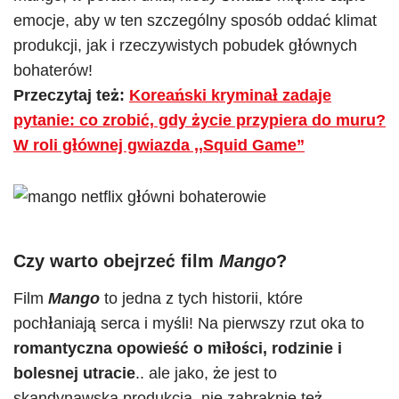
emocje, aby w ten szczególny sposób oddać klimat
produkcji, jak i rzeczywistych pobudek głównych
bohaterów!
Przeczytaj też:
Koreański kryminał zadaje
pytanie: co zrobić, gdy życie przypiera do muru?
W roli głównej gwiazda ,,Squid Game”
Czy warto obejrzeć film
Mango
?
Film
Mango
to jedna z tych historii, które
pochłaniają serca i myśli! Na pierwszy rzut oka to
romantyczna opowieść o miłości, rodzinie i
bolesnej utracie
.. ale jako, że jest to
skandynawska produkcja, nie zabraknie też